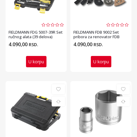
FIELDMANN FDG 5007-39R Set
FIELDMANN FDB 9002 Set
ručnog alata (39 delova)
pribora za renovator FDB
2005-E
4.090,00
4.090,00
RSD.
RSD.
U korpu
U korpu