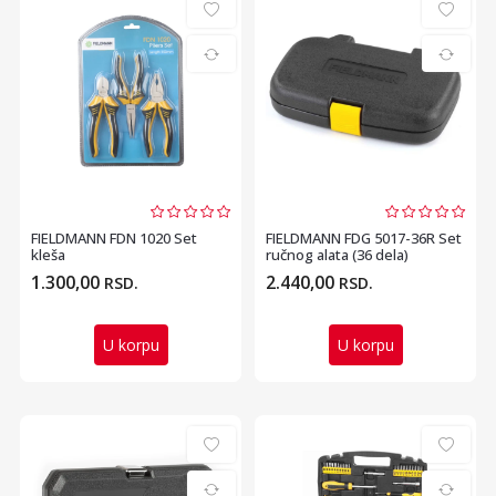
FIELDMANN FDN 1020 Set
FIELDMANN FDG 5017-36R Set
kleša
ručnog alata (36 dela)
1.300,00
2.440,00
RSD.
RSD.
U korpu
U korpu