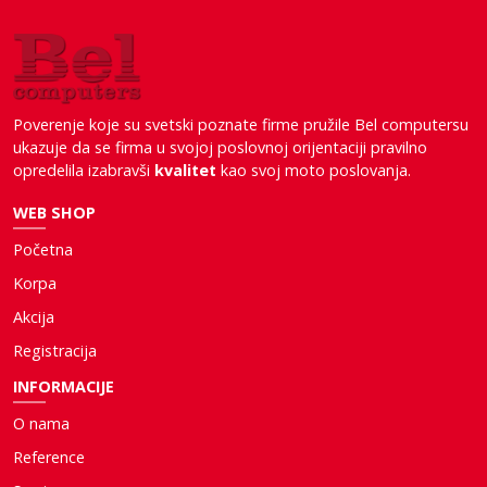
Poverenje koje su svetski poznate firme pružile Bel computersu
ukazuje da se firma u svojoj poslovnoj orijentaciji pravilno
opredelila izabravši
kvalitet
kao svoj moto poslovanja.
WEB SHOP
Početna
Korpa
Akcija
Registracija
INFORMACIJE
O nama
Reference