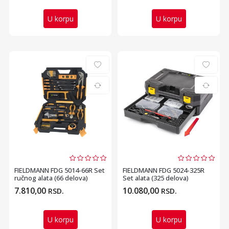
U korpu
U korpu
FIELDMANN FDG 5014-66R Set
FIELDMANN FDG 5024-325R
ručnog alata (66 delova)
Set alata (325 delova)
7.810,00
10.080,00
RSD.
RSD.
U korpu
U korpu