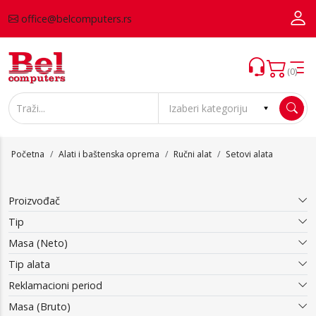
office@belcomputers.rs
(0)
Početna
Alati i baštenska oprema
Ručni alat
Setovi alata
Proizvođač
Tip
Masa (Neto)
Tip alata
Reklamacioni period
Masa (Bruto)