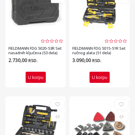
FIELDMANN FDG 5020-53R Set
FIELDMANN FDG 5015-51R Set
nasadnih ključeva (53 dela)
ručnog alata (51 dela)
2.730,00
3.090,00
RSD.
RSD.
U korpu
U korpu