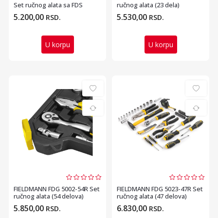
Set ručnog alata sa FDS
ručnog alata (23 dela)
10102
5.200,00
5.530,00
RSD.
RSD.
U korpu
U korpu
FIELDMANN FDG 5002-54R Set
FIELDMANN FDG 5023-47R Set
ručnog alata (54 delova)
ručnog alata (47 delova)
5.850,00
6.830,00
RSD.
RSD.