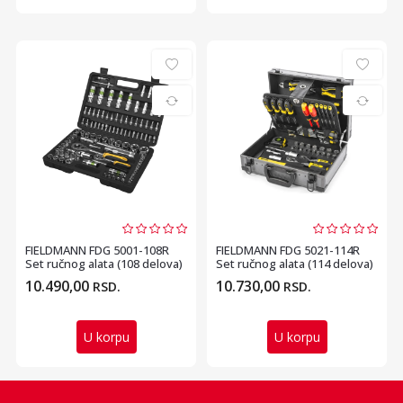
FIELDMANN FDG 5001-108R
FIELDMANN FDG 5021-114R
Set ručnog alata (108 delova)
Set ručnog alata (114 delova)
10.490,00
10.730,00
RSD.
RSD.
U korpu
U korpu