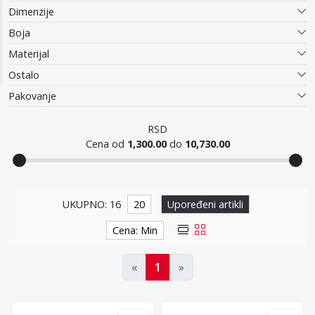
Dimenzije
Boja
Materijal
Ostalo
Pakovanje
RSD
Cena od
1,300.00
do
10,730.00
Setovi alata
UKUPNO: 16
20
Upoređeni artikli
Cena: Min
«
1
»