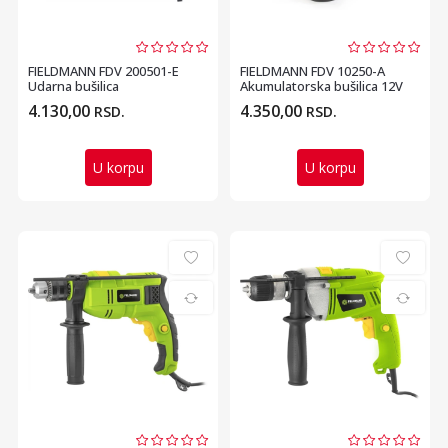
FIELDMANN FDV 200501-E
FIELDMANN FDV 10250-A
Udarna bušilica
Akumulatorska bušilica 12V
4.130,00
4.350,00
RSD.
RSD.
U korpu
U korpu