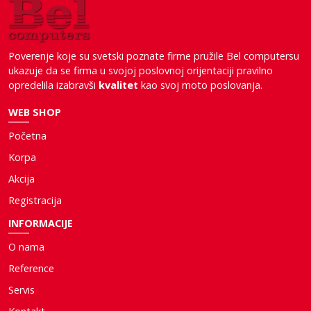
Poverenje koje su svetski poznate firme pružile Bel computersu
ukazuje da se firma u svojoj poslovnoj orijentaciji pravilno
opredelila izabravši
kvalitet
kao svoj moto poslovanja.
WEB SHOP
Početna
Korpa
Akcija
Registracija
INFORMACIJE
O nama
Reference
Servis