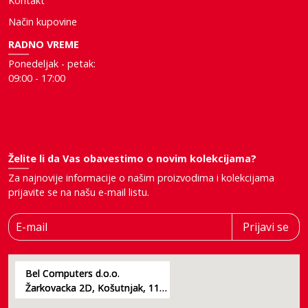
Kontakt
Način kupovine
RADNO VREME
Ponedeljak - petak:
09:00 - 17:00
Želite li da Vas obavestimo o novim kolekcijama?
Za najnovije informacije o našim proizvodima i kolekcijama
prijavite se na našu e-mail listu.
E-mail
Prijavi se
Bel Computers d.o.o.
Žarkovacka 2D, Košutnjak, 11000, Beograd