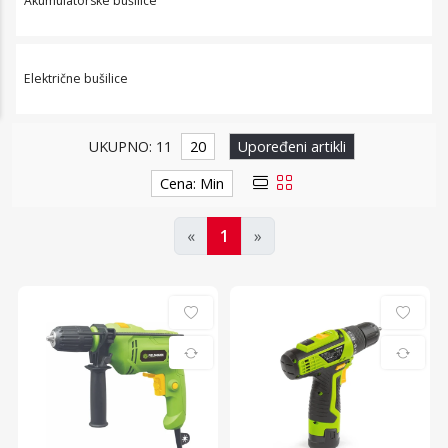
Akumulatorske bušilice
Električne bušilice
UKUPNO: 11
20
Upoređeni artikli
Cena: Min
«
1
»