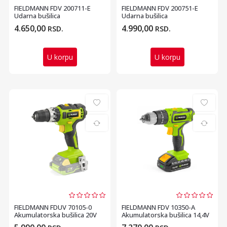
FIELDMANN FDV 200711-E
FIELDMANN FDV 200751-E
Udarna bušilica
Udarna bušilica
4.650,00
4.990,00
RSD.
RSD.
U korpu
U korpu
FIELDMANN FDUV 70105-0
FIELDMANN FDV 10350-A
Akumulatorska bušilica 20V
Akumulatorska bušilica 14,4V
(bez baterije i ...