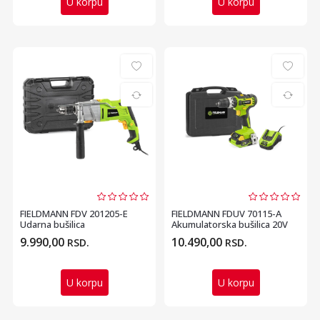
U korpu
U korpu
FIELDMANN FDV 201205-E
FIELDMANN FDUV 70115-A
Udarna bušilica
Akumulatorska bušilica 20V
9.990,00
10.490,00
RSD.
RSD.
U korpu
U korpu