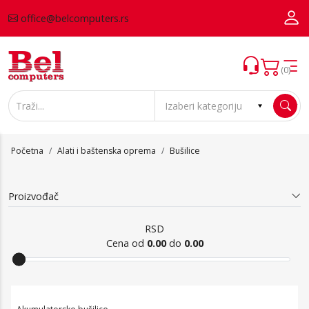
office@belcomputers.rs
(0)
Početna
Alati i baštenska oprema
Bušilice
Proizvođač
RSD
Cena od
0.00
do
0.00
Bušilice