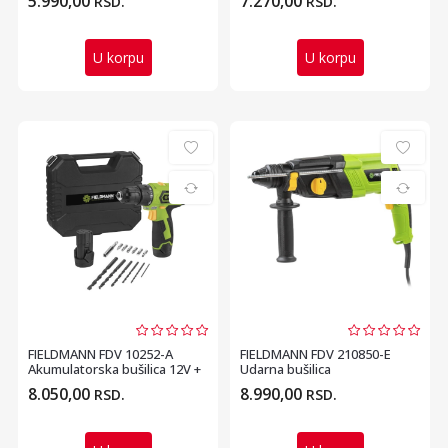
5.990,00
7.270,00
RSD.
RSD.
U korpu
U korpu
FIELDMANN FDV 10252-A
FIELDMANN FDV 210850-E
Akumulatorska bušilica 12V +
Udarna bušilica
pribor (13 delo...
8.050,00
8.990,00
RSD.
RSD.