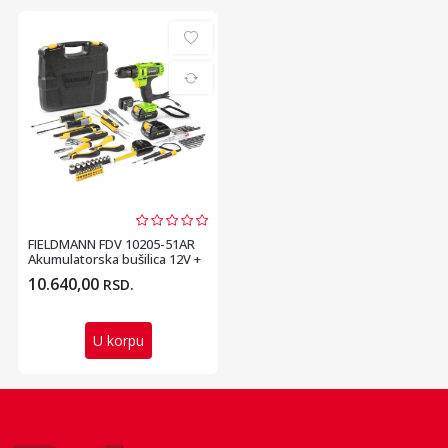
FIELDMANN FDV 10205-51AR
Akumulatorska bušilica 12V +
pribor (51 d...
10.640,00
RSD.
U korpu