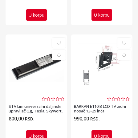
U korpu
U korpu
STV Lim univerzalni daljinski
BARKAN E110.B LCD TV zidni
upravljač (Lg, Tesla, Skywort,
nosač 13-29 inča
SENCOR)
800,00
990,00
RSD.
RSD.
U korpu
U korpu