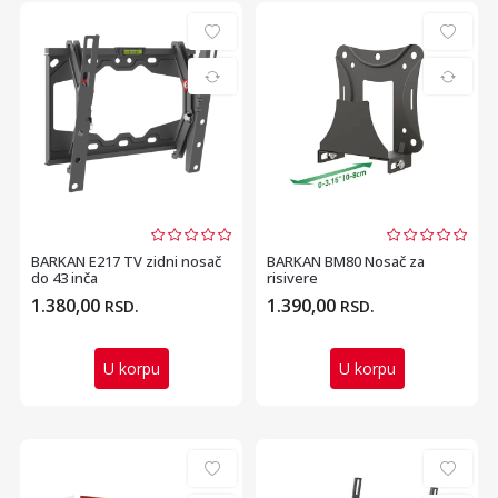
BARKAN E217 TV zidni nosač
BARKAN BM80 Nosač za
do 43 inča
risivere
1.380,00
1.390,00
RSD.
RSD.
U korpu
U korpu