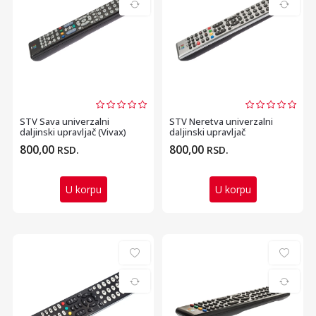
STV Sava univerzalni
STV Neretva univerzalni
daljinski upravljač (Vivax)
daljinski upravljač
(Panasonic, JVC , Tosh...
800,00
800,00
RSD.
RSD.
U korpu
U korpu