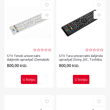
STV Timok univerzalni
STV Tara univerzalni daljinski
daljinski upravljač (Zemaljski
upravljač (Sony, JVC, Toshiba,
DVB T2 prijem...
Aiwa...
800,00
800,00
RSD.
RSD.
U korpu
U korpu