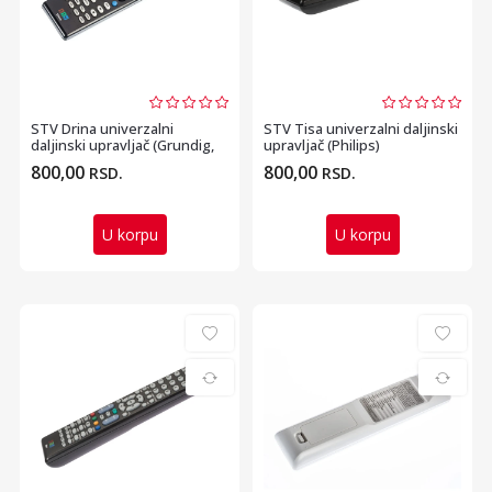
STV Drina univerzalni
STV Tisa univerzalni daljinski
daljinski upravljač (Grundig,
upravljač (Philips)
Hisense)
800,00
800,00
RSD.
RSD.
U korpu
U korpu