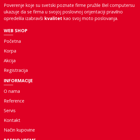
Poverenje koje su svetski poznate firme pružile Bel computersu
ukazuje da se firma u svojoj poslovnoj orijentaciji pravilno
opredelila izabravši
kvalitet
kao svoj moto poslovanja.
WEB SHOP
Početna
Korpa
Akcija
Registracija
INFORMACIJE
O nama
Reference
Servis
Kontakt
Način kupovine