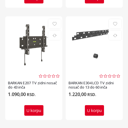
BARKAN E207 TV zidni nosač
BARKAN E304 LCD TV zidni
do 43 inča
nosač do 13 do 60 inča
1.090,00
1.220,00
RSD.
RSD.
U korpu
U korpu