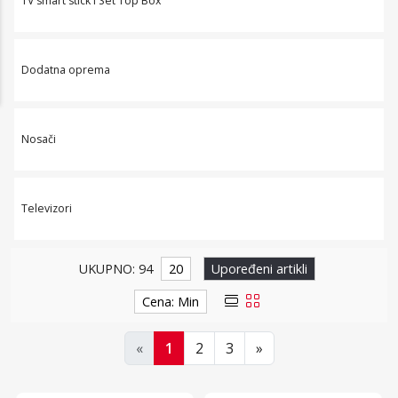
TV smart stick i Set Top Box
Dodatna oprema
Nosači
Televizori
UKUPNO: 94
20
Upoređeni artikli
Cena: Min
«
1
2
3
»