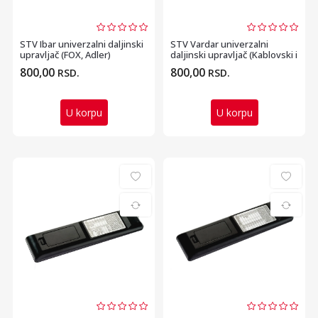
STV Ibar univerzalni daljinski
STV Vardar univerzalni
upravljač (FOX, Adler)
daljinski upravljač (Kablovski i
satelitski...
800,00
800,00
RSD.
RSD.
U korpu
U korpu