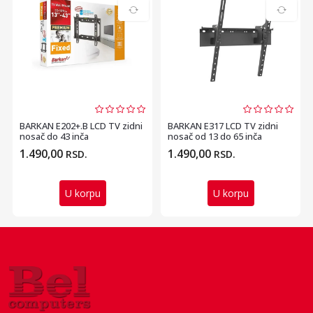
BARKAN E202+.B LCD TV zidni
BARKAN E317 LCD TV zidni
nosač do 43 inča
nosač od 13 do 65 inča
1.490,00
1.490,00
RSD.
RSD.
U korpu
U korpu