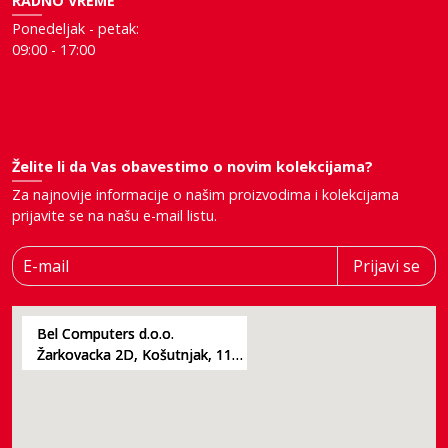
RADNO VREME
Ponedeljak - petak:
09:00 - 17:00
Želite li da Vas obavestimo o novim kolekcijama?
Za najnovije informacije o našim proizvodima i kolekcijama
prijavite se na našu e-mail listu.
E-mail
Prijavi se
Bel Computers d.o.o.
Žarkovacka 2D, Košutnjak, 11000, Beograd