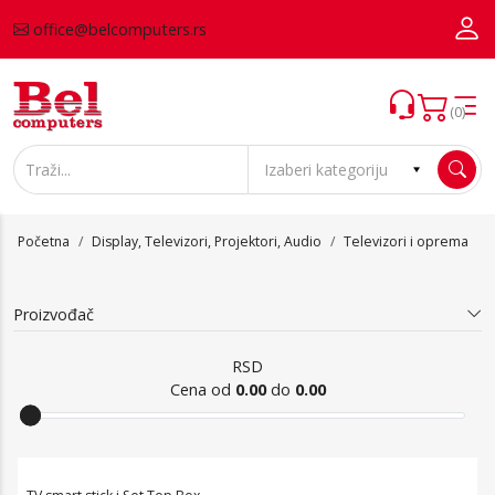
office@belcomputers.rs
(0)
Početna
Display, Televizori, Projektori, Audio
Televizori i oprema
Proizvođač
RSD
Cena od
0.00
do
0.00
Televizori i oprema