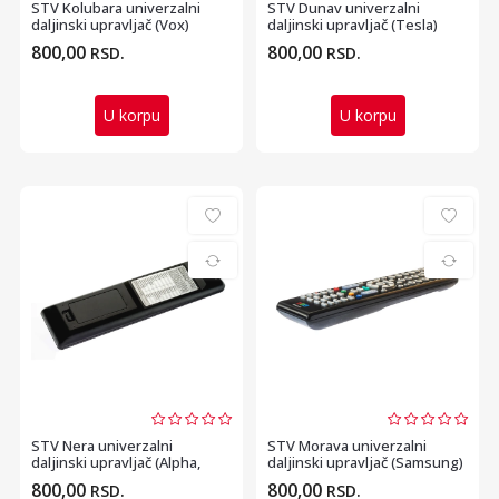
STV Kolubara univerzalni
STV Dunav univerzalni
daljinski upravljač (Vox)
daljinski upravljač (Tesla)
800,00
800,00
RSD.
RSD.
U korpu
U korpu
STV Nera univerzalni
STV Morava univerzalni
daljinski upravljač (Alpha,
daljinski upravljač (Samsung)
Stella, Blueberry...
800,00
800,00
RSD.
RSD.