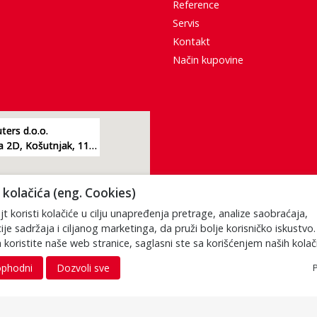
Reference
Servis
Kontakt
Način kupovine
ers d.o.o.
Žarkovacka 2D, Košutnjak, 11000, Beograd
kolačića (eng. Cookies)
t koristi kolačiće u cilju unapređenja pretrage, analize saobraćaja,
ije sadržaja i ciljanog marketinga, da pruži bolje korisničko iskustvo
 koristite naše web stranice, saglasni ste sa korišćenjem naših kolač
phodni
Dozvoli sve
P
Porez je uračunat u cenu. S obzirom da je u pitanju internet prodaja i da