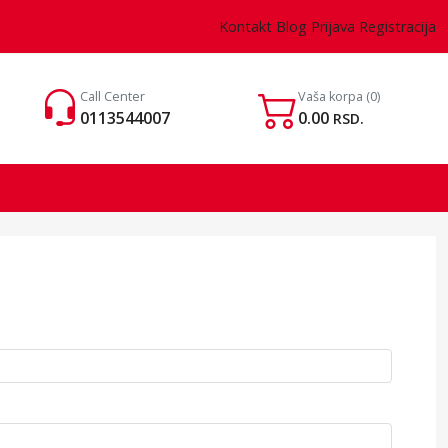
Kontakt
Blog
Prijava
Registracija
Call Center
Vaša korpa
(0)
0113544007
0.00
RSD.