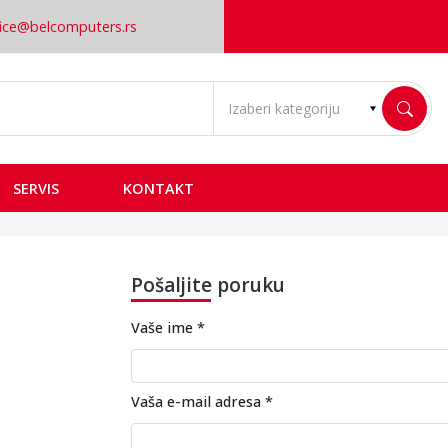
fice@belcomputers.rs
SERVIS
KONTAKT
Pošaljite poruku
Vaše ime *
Vaša e-mail adresa *