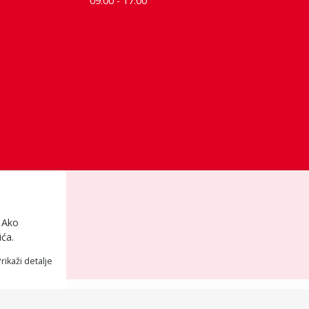
09:00 - 17:00
. Ako
ića.
rikaži detalje
 se ponuda na sajtu ne ažurira u realnom vremenu, moramo prethodno