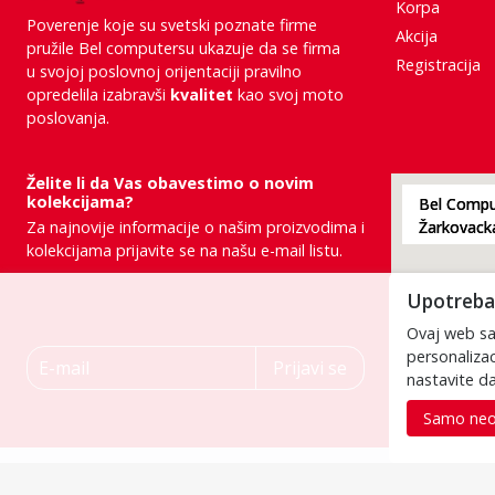
Korpa
Poverenje koje su svetski poznate firme
Akcija
pružile Bel computersu ukazuje da se firma
Registracija
u svojoj poslovnoj orijentaciji pravilno
opredelila izabravši
kvalitet
kao svoj moto
poslovanja.
Želite li da Vas obavestimo o novim
kolekcijama?
Bel Comput
Za najnovije informacije o našim proizvodima i
kolekcijama prijavite se na našu e-mail listu.
Upotreba 
Ovaj web saj
E-mail
personalizac
Prijavi se
nastavite da
Samo neo
Poštovani posetioci, cene na našem sajtu su iskazane u dinarima. 