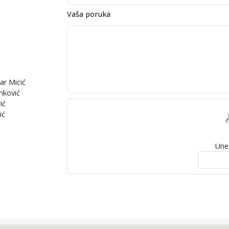
Vaša poruka
ar Micić
nković
ić
ić
Unes