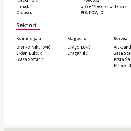
Matični broj:
17086502
E-mail:
office@belcomputers.rs
Obrasci:
PIB
,
PDV
,
ID
Sektori
Komercijala:
Magacin:
Servis:
Branko Mihailović
Drago Lukić
Aleksand
Srđan Bulbuk
Dragan Ilić
Saša Sta
Blaža Sofranić
Krsta Šar
Mihajlo Il