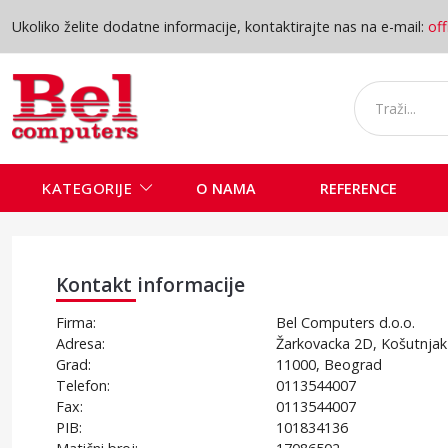
Ukoliko želite dodatne informacije, kontaktirajte nas na e-mail:
of
KATEGORIJE
O NAMA
REFERENCE
Kontakt - B
Kontakt informacije
Firma:
Bel Computers d.o.o.
Adresa:
Žarkovacka 2D, Košutnjak
Grad:
11000, Beograd
Telefon:
0113544007
Fax:
0113544007
PIB:
101834136