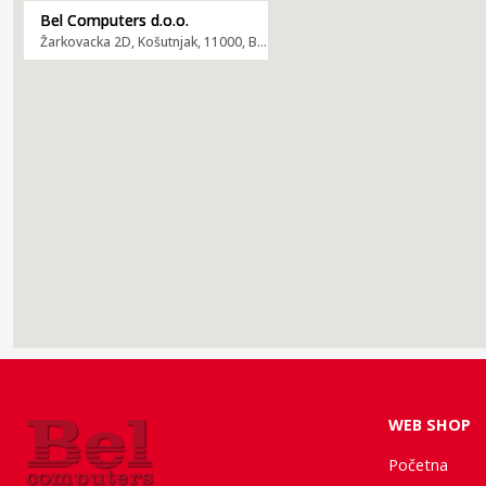
Bel Computers d.o.o.
Žarkovacka 2D, Košutnjak, 11000, Beograd
WEB SHOP
Početna