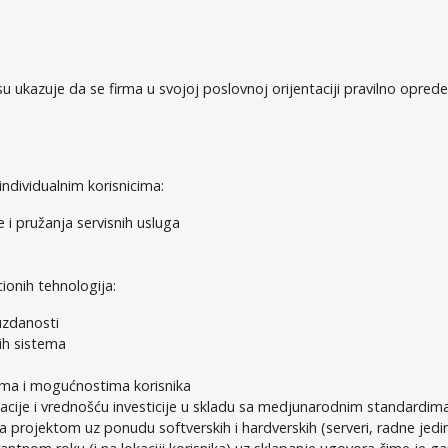
 ukazuje da se firma u svojoj poslovnoj orijentaciji pravilno opredel
individualnim korisnicima:
 i pružanja servisnih usluga
ionih tehnologija:
uzdanosti
nih sistema
ama i mogućnostima korisnika
acije i vrednošću investicije u skladu sa medjunarodnim standardim
u sa projektom uz ponudu softverskih i hardverskih (serveri, radne je