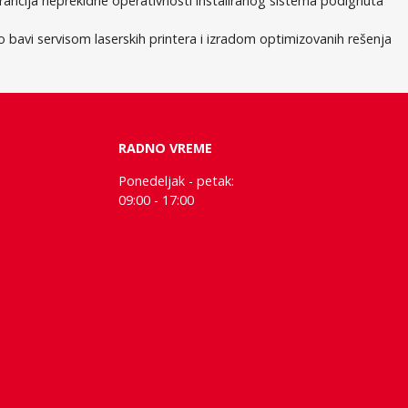
rancija neprekidne operativnosti instaliranog sistema podignuta
o bavi servisom laserskih printera i izradom optimizovanih rešenja
RADNO VREME
Ponedeljak - petak:
09:00 - 17:00