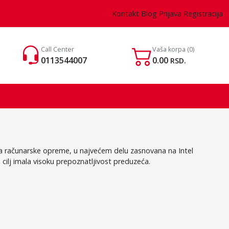
Kontakt
Blog
Prijava
Registracija
Call Center
Vaša korpa
(0)
0113544007
0.00
RSD.
ija računarske opreme, u najvećem delu zasnovana na Intel
cilj imala visoku prepoznatljivost preduzeća.