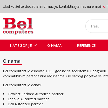
Ukoliko želite dodatne informacije, kontaktirajte nas na e-mail:
of
KATEGORIJE
O NAMA
REFERENCE
O nama - B
O nama
Bel computers je osnovan 1995. godine sa sedištem u Beogradu. Pr
kompatibilnim personalnim računarima. Od samog početka se intenziv
Bel computers je danas:
Hewlett Packard Autorized partner
Lenovo
Autorized partner
Dell
Autorized partner