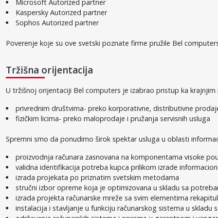
Microsoft Autorized partner
Kaspersky Autorized partner
Sophos
Autorized partner
Poverenje koje su ove svetski poznate firme pružile Bel computersu
Tržišna orijentacija
U tržišnoj orijentaciji Bel computers je izabrao pristup ka krajnjim 
privrednim društvima- preko korporativne, distributivne prodaje
fizičkim licima- preko maloprodaje i pružanja servisnih usluga
Spremni smo da ponudimo širok spektar usluga u oblasti informac
proizvodnja računara zasnovana na komponentama visoke po
validna identifikacija potreba kupca prilikom izrade informacio
izrada projekata po priznatim svetskim metodama
stručni izbor opreme koja je optimizovana u skladu sa potreb
izrada projekta računarske mreže sa svim elementima rekapitul
instalacija i stavljanje u funkciju računarskog sistema u sklad