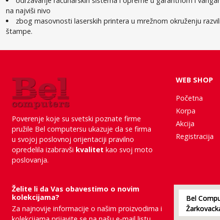
održavanje računarskih sistema i opreme u garantnom i vangaran
na najviši nivo
zbog masovnosti laserskih printera u mrežnom okruženju razvili
štampe.
WEB SHOP
Početna
Korpa
Poverenje koje su svetski poznate firme
Akcija
pružile Bel computersu ukazuje da se firma
Registracija
u svojoj poslovnoj orijentaciji pravilno
opredelila izabravši
kvalitet
kao svoj moto
poslovanja.
Želite li da Vas obavestimo o novim
kolekcijama?
Bel Comput
Za najnovije informacije o našim proizvodima i
kolekcijama prijavite se na našu e-mail listu.