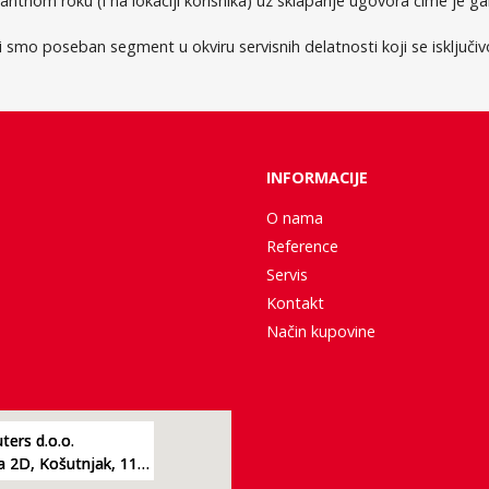
tnom roku (i na lokaciji korisnika) uz sklapanje ugovora čime je ga
 smo poseban segment u okviru servisnih delatnosti koji se isključiv
INFORMACIJE
O nama
Reference
Servis
Kontakt
Način kupovine
ers d.o.o.
Žarkovacka 2D, Košutnjak, 11000, Beograd