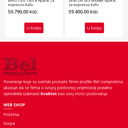
BEKO CEG 7302 B Aparat za
SENCOR SES 6000BK Aparat
espresso kafu
za espresso kafu
50.790,00
59.400,00
RSD.
RSD.
U korpu
U korpu
Poverenje koje su svetski poznate firme pružile Bel computersu
ukazuje da se firma u svojoj poslovnoj orijentaciji pravilno
opredelila izabravši
kvalitet
kao svoj moto poslovanja.
WEB SHOP
Početna
Korpa