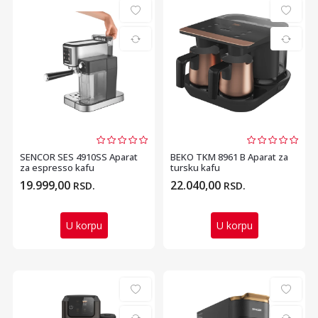
SENCOR SES 4910SS Aparat
BEKO TKM 8961 B Aparat za
za espresso kafu
tursku kafu
19.999,00
22.040,00
RSD.
RSD.
U korpu
U korpu