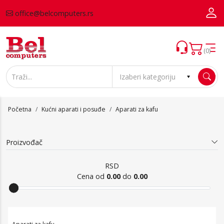
office@belcomputers.rs
(0)
Početna
Kućni aparati i posuđe
Aparati za kafu
Proizvođač
RSD
Cena od
0.00
do
0.00
Aparati za kafu