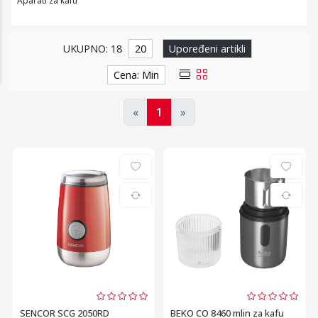
Aparati za kafu
UKUPNO: 18
20
Upoređeni artikli
Cena: Min
«
1
»
SENCOR SCG 2050RD
BEKO CO 8460 mlin za kafu