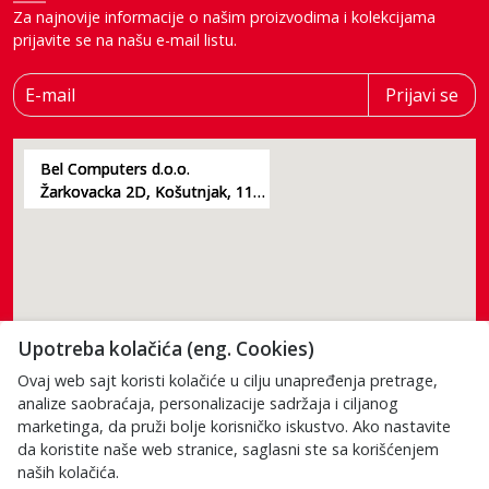
Za najnovije informacije o našim proizvodima i kolekcijama
prijavite se na našu e-mail listu.
E-mail
Prijavi se
Bel Computers d.o.o.
Žarkovacka 2D, Košutnjak, 11000, Beograd
Upotreba kolačića (eng. Cookies)
Ovaj web sajt koristi kolačiće u cilju unapređenja pretrage,
analize saobraćaja, personalizacije sadržaja i ciljanog
marketinga, da pruži bolje korisničko iskustvo. Ako nastavite
da koristite naše web stranice, saglasni ste sa korišćenjem
Poštovani posetioci, cene na našem sajtu su iskazane u dinarima.
naših kolačića.
Porez je uračunat u cenu. S obzirom da je u pitanju internet prodaja i