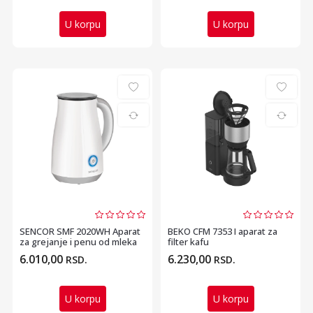
U korpu
U korpu
SENCOR SMF 2020WH Aparat
BEKO CFM 7353 I aparat za
za grejanje i penu od mleka
filter kafu
6.010,00
6.230,00
RSD.
RSD.
U korpu
U korpu