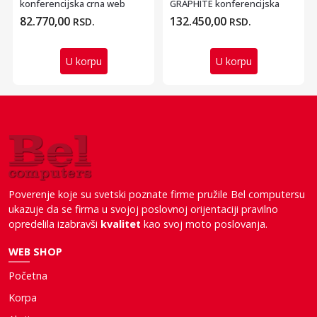
konferencijska crna web
GRAPHITE konferencijska
kamera
web kamera
82.770,00
132.450,00
RSD.
RSD.
U korpu
U korpu
Poverenje koje su svetski poznate firme pružile Bel computersu
ukazuje da se firma u svojoj poslovnoj orijentaciji pravilno
opredelila izabravši
kvalitet
kao svoj moto poslovanja.
WEB SHOP
Početna
Korpa