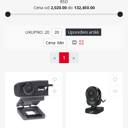
RSD
Cena od
2,020.00
do
132,450.00
Web kamere
UKUPNO: 20
20
Upoređeni artikli
Cena: Min
«
1
»