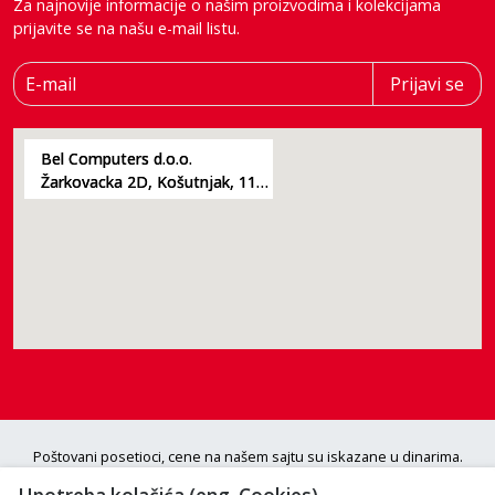
Za najnovije informacije o našim proizvodima i kolekcijama
prijavite se na našu e-mail listu.
E-mail
Prijavi se
Bel Computers d.o.o.
Žarkovacka 2D, Košutnjak, 11000, Beograd
Poštovani posetioci, cene na našem sajtu su iskazane u dinarima.
Porez je uračunat u cenu. S obzirom da je u pitanju internet prodaja i