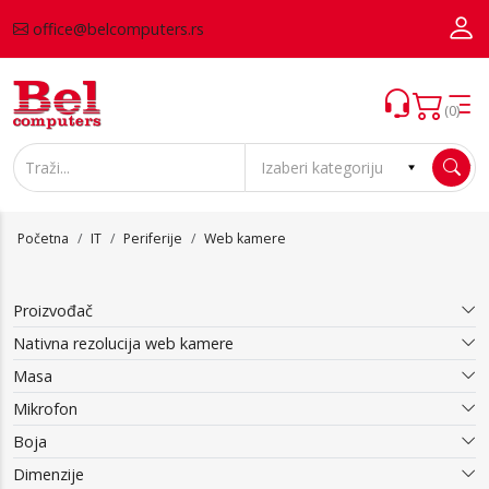
office@belcomputers.rs
(0)
Početna
IT
Periferije
Web kamere
Proizvođač
Nativna rezolucija web kamere
Masa
Mikrofon
Boja
Dimenzije