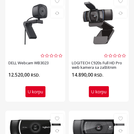
DELL Webcam WB3023
LOGITECH C920s Full HD Pro
web kamera sa zaštitnim
poklopcem crna
12.520,00
14.890,00
RSD.
RSD.
U korpu
U korpu