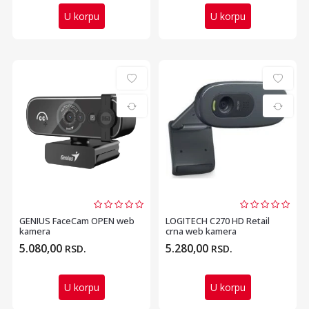
U korpu
U korpu
GENIUS FaceCam OPEN web
LOGITECH C270 HD Retail
kamera
crna web kamera
5.080,00
5.280,00
RSD.
RSD.
U korpu
U korpu