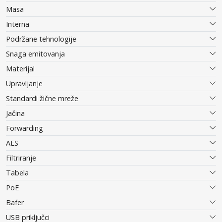
Masa
Interna
Podržane tehnologije
Snaga emitovanja
Materijal
Upravljanje
Standardi žične mreže
Jačina
Forwarding
AES
Filtriranje
Tabela
PoE
Bafer
USB priključci