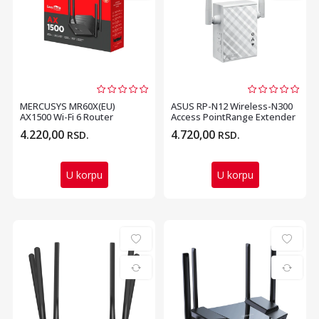
MERCUSYS MR60X(EU)
ASUS RP-N12 Wireless-N300
AX1500 Wi-Fi 6 Router
Access PointRange Extender
4.220,00
4.720,00
RSD.
RSD.
U korpu
U korpu