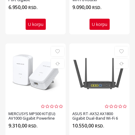
DesktopRackmount Switch
6.950,00
9.090,00
RSD.
RSD.
U korpu
U korpu
MERCUSYS MP500 KIT(EU)
ASUS RT-AX52 AX1800
AV1000 Gigabit Powerline
Gigabit Dual-Band Wi-Fi 6
Starter Kit
ruter
9.310,00
10.550,00
RSD.
RSD.