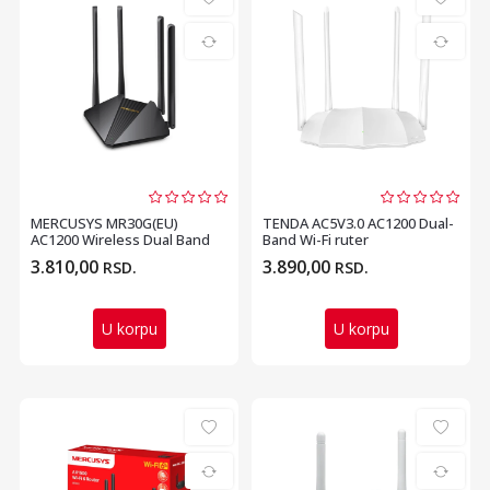
MERCUSYS MR30G(EU)
TENDA AC5V3.0 AC1200 Dual-
AC1200 Wireless Dual Band
Band Wi-Fi ruter
Gigabit Router
3.810,00
3.890,00
RSD.
RSD.
U korpu
U korpu