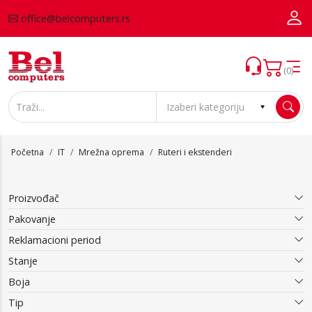
office@belcomputers.rs
(0)
Početna
IT
Mrežna oprema
Ruteri i ekstenderi
Proizvođač
Pakovanje
Reklamacioni period
Stanje
Boja
Tip