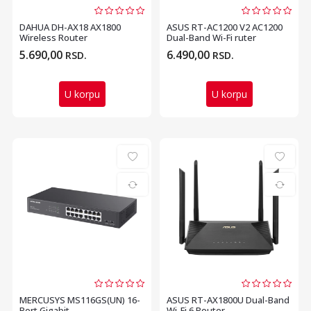
DAHUA DH-AX18 AX1800
ASUS RT-AC1200 V2 AC1200
Wireless Router
Dual-Band Wi-Fi ruter
5.690,00
6.490,00
RSD.
RSD.
U korpu
U korpu
MERCUSYS MS116GS(UN) 16-
ASUS RT-AX1800U Dual-Band
Port Gigabit
Wi-Fi 6 Router