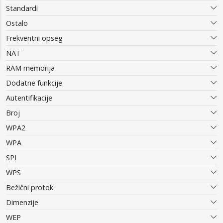
Standardi
Ostalo
Frekventni opseg
NAT
RAM memorija
Dodatne funkcije
Autentifikacije
Broj
WPA2
WPA
SPI
WPS
Bežični protok
Dimenzije
WEP