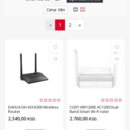
Cena: Min
«
1
2
»
DAHUA DH-N3 N300 Wireless
CUDY WR1200E AC1200 Dual
Router
Band Smart Wi-Fi ruter
2.340,00
2.760,00
RSD.
RSD.