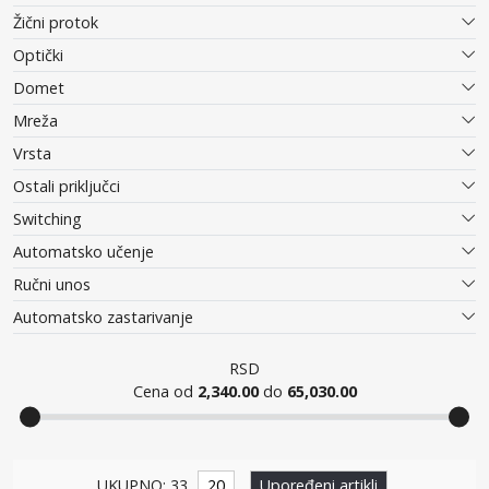
Žični protok
Optički
Domet
Mreža
Vrsta
Ostali priključci
Switching
Automatsko učenje
Ručni unos
Automatsko zastarivanje
RSD
Cena od
2,340.00
do
65,030.00
Ruteri i ekstenderi
UKUPNO: 33
20
Upoređeni artikli