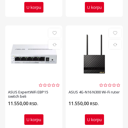
U korpu
U korpu
ASUS ExpertWiFi EBP15
ASUS 4G-N16 N300 Wi-Fi ruter
switch beli
11.550,00
11.550,00
RSD.
RSD.
U korpu
U korpu