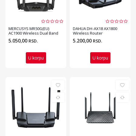
MERCUSYS MR50G(EU)
DAHUA DH-AX18 AX1800
AC1900 Wireless Dual Band
Wireless Router
Gigabit Router
5.050,00
5.200,00
RSD.
RSD.
U korpu
U korpu