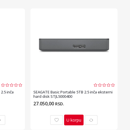
2.5 inča
SEAGATE Basic Portable 5TB 2.5 inča eksterni
hard disk STJL5000400
27.050,00
RSD.
U korpu