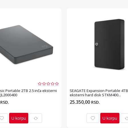
ic Portable 2TB 2.5 inča eksterni
SEAGATE Expansion Portable 4TB 
TJL2000400
eksterni hard disk STKM400...
0
25.350,00
RSD.
RSD.
U korpu
U korpu