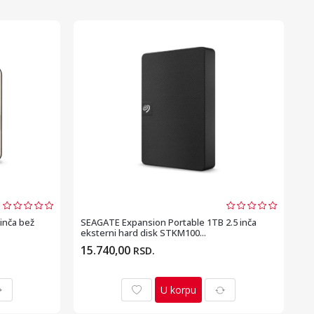
inča bež
SEAGATE Expansion Portable 1TB 2.5 inča
eksterni hard disk STKM100...
15.740,00
RSD.
U korpu