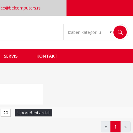
fice@belcomputers.rs
SERVIS
KONTAKT
rni HDD
20
Upoređeni artikli
«
1
»