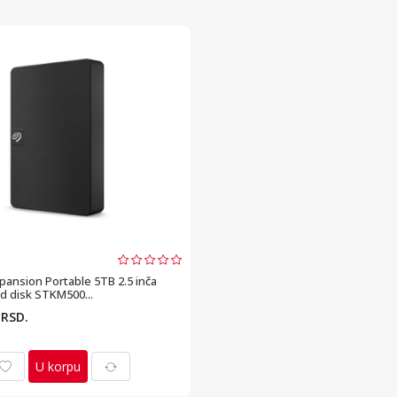
ansion Portable 5TB 2.5 inča
d disk STKM500...
0
RSD.
U korpu