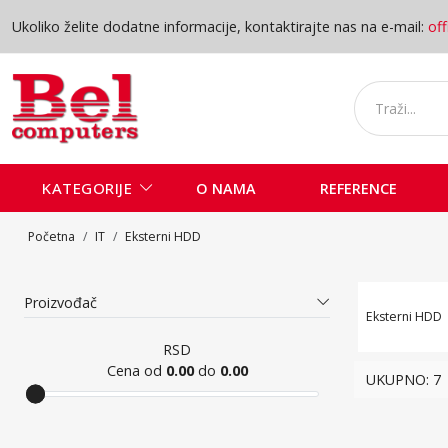
Ukoliko želite dodatne informacije, kontaktirajte nas na e-mail:
of
KATEGORIJE
O NAMA
REFERENCE
Početna
IT
Eksterni HDD
Ekste
Proizvođač
Eksterni HDD
RSD
Cena od
0.00
do
0.00
UKUPNO: 7