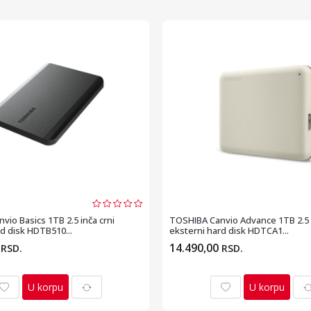
io Basics 1TB 2.5 inča crni
TOSHIBA Canvio Advance 1TB 2.5 
d disk HDTB510...
eksterni hard disk HDTCA1...
0
14.490,00
RSD.
RSD.
U korpu
U korpu