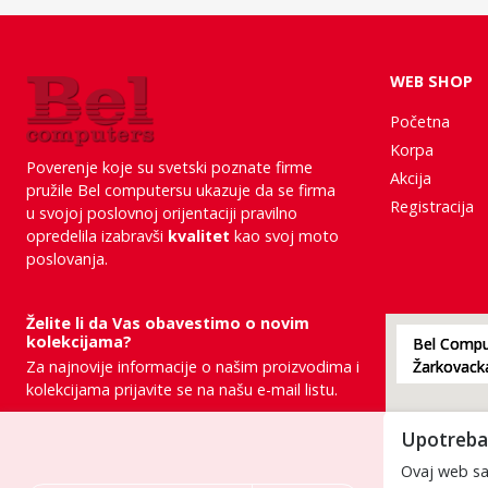
WEB SHOP
Početna
Korpa
Poverenje koje su svetski poznate firme
Akcija
pružile Bel computersu ukazuje da se firma
Registracija
u svojoj poslovnoj orijentaciji pravilno
opredelila izabravši
kvalitet
kao svoj moto
poslovanja.
Želite li da Vas obavestimo o novim
kolekcijama?
Bel Comput
Za najnovije informacije o našim proizvodima i
kolekcijama prijavite se na našu e-mail listu.
Upotreba 
Ovaj web saj