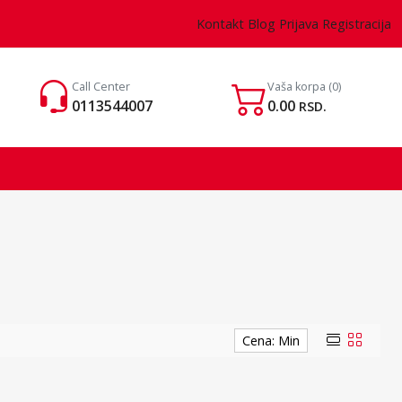
Kontakt
Blog
Prijava
Registracija
Call Center
Vaša korpa
(0)
0113544007
0.00
RSD.
Cena: Min