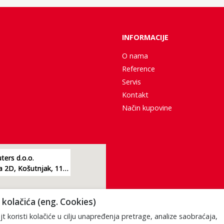
INFORMACIJE
O nama
Reference
Servis
Kontakt
Način kupovine
ers d.o.o.
Žarkovacka 2D, Košutnjak, 11000, Beograd
kolačića (eng. Cookies)
t koristi kolačiće u cilju unapređenja pretrage, analize saobraćaja,