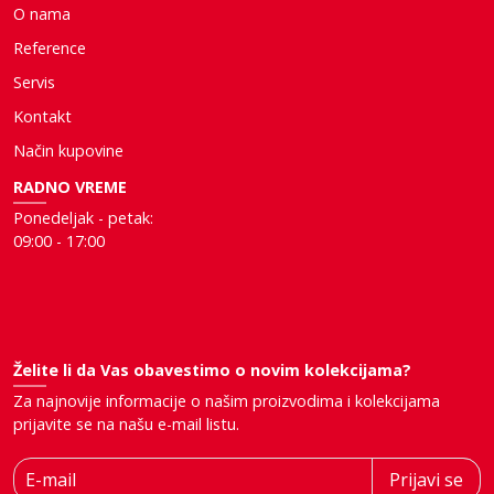
O nama
Reference
Servis
Kontakt
Način kupovine
RADNO VREME
Ponedeljak - petak:
09:00 - 17:00
Želite li da Vas obavestimo o novim kolekcijama?
Za najnovije informacije o našim proizvodima i kolekcijama
prijavite se na našu e-mail listu.
E-mail
Prijavi se