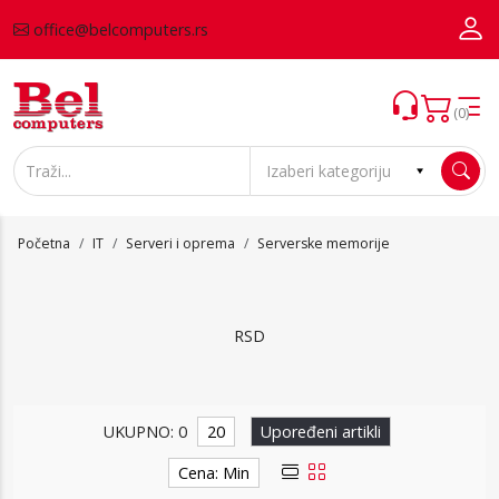
office@belcomputers.rs
(0)
Početna
IT
Serveri i oprema
Serverske memorije
RSD
Serverske memorije
UKUPNO: 0
20
Upoređeni artikli
Cena: Min