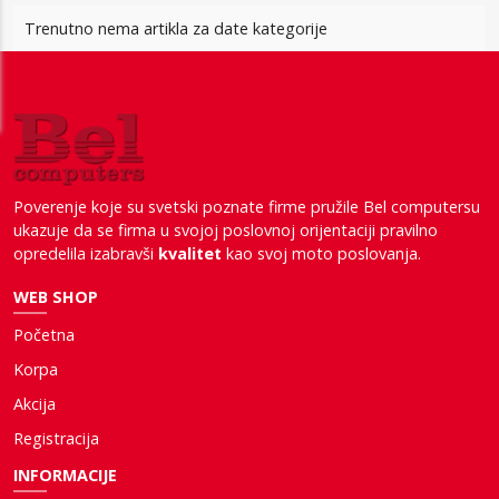
Trenutno nema artikla za date kategorije
Poverenje koje su svetski poznate firme pružile Bel computersu
ukazuje da se firma u svojoj poslovnoj orijentaciji pravilno
opredelila izabravši
kvalitet
kao svoj moto poslovanja.
WEB SHOP
Početna
Korpa
Akcija
Registracija
INFORMACIJE