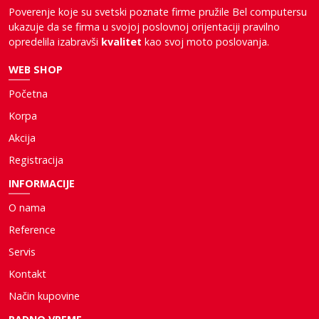
Poverenje koje su svetski poznate firme pružile Bel computersu
ukazuje da se firma u svojoj poslovnoj orijentaciji pravilno
opredelila izabravši
kvalitet
kao svoj moto poslovanja.
WEB SHOP
Početna
Korpa
Akcija
Registracija
INFORMACIJE
O nama
Reference
Servis
Kontakt
Način kupovine