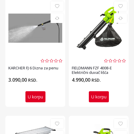
KARCHER FJ 6 Dizna za penu
FIELDMANN FZF 4008-E
Električni duvač lišća
3.090,00
4.990,00
RSD.
RSD.
U korpu
U korpu