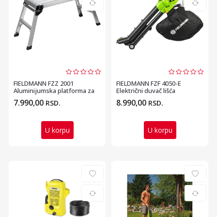
FIELDMANN FZZ 2001
FIELDMANN FZF 4050-E
Aluminijumska platforma za
Električni duvač lišća
rad
7.990,00
8.990,00
RSD.
RSD.
U korpu
U korpu