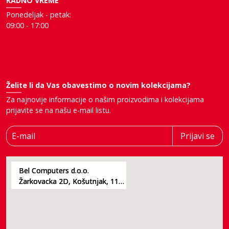
RADNO VREME
Ponedeljak - petak:
09:00 - 17:00
Želite li da Vas obavestimo o novim kolekcijama?
Za najnovije informacije o našim proizvodima i kolekcijama
prijavite se na našu e-mail listu.
E-mail
Prijavi se
Bel Computers d.o.o.
Žarkovacka 2D, Košutnjak, 11000, Beograd