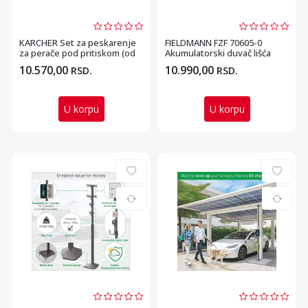
KARCHER Set za peskarenje
FIELDMANN FZF 70605-0
za perače pod pritiskom (od
Akumulatorski duvač lišća
K 2 do K 7)
10.570,00
10.990,00
RSD.
RSD.
U korpu
U korpu