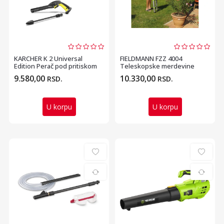
KARCHER K 2 Universal
FIELDMANN FZZ 4004
Edition Perač pod pritiskom
Teleskopske merdevine
2.6m
9.580,00
10.330,00
RSD.
RSD.
U korpu
U korpu