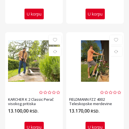
U korpu
U korpu
KARCHER K 2 Classic Perač
FIELDMANN FZZ 4002
visokog pritiska
Teleskopske merdevine
3.2m
13.100,00
13.170,00
RSD.
RSD.
U korpu
U korpu