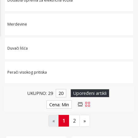
Dodatna oprema za električna vozila
Merdevine
Duvači lišća
Perači visokog pritiska
UKUPNO: 29
20
Upoređeni artikli
Cena: Min
«
1
2
»