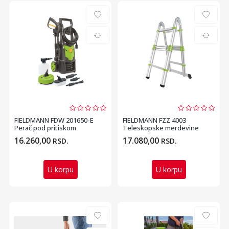
FIELDMANN FDW 201650-E
FIELDMANN FZZ 4003
Perač pod pritiskom
Teleskopske merdevine
preklopne 3.2m
16.260,00
17.080,00
RSD.
RSD.
U korpu
U korpu