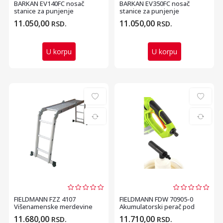
BARKAN EV140FC nosač
BARKAN EV350FC nosač
stanice za punjenje
stanice za punjenje
električnih vozila 140cm
električnih vozila do 35...
11.050,00
11.050,00
RSD.
RSD.
U korpu
U korpu
FIELDMANN FZZ 4107
FIELDMANN FDW 70905-0
Višenamenske merdevine
Akumulatorski perač pod
pritiskom (bez bater...
11.680,00
11.710,00
RSD.
RSD.