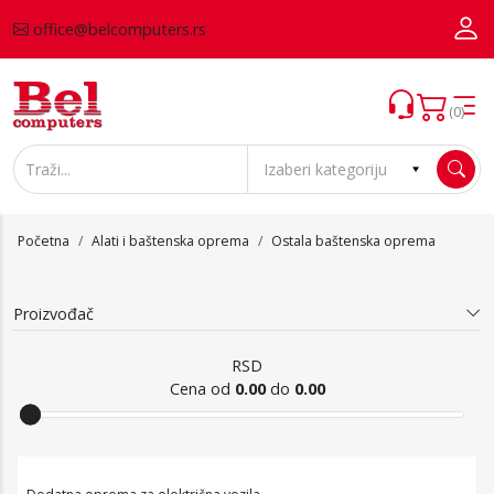
office@belcomputers.rs
(0)
Početna
Alati i baštenska oprema
Ostala baštenska oprema
Proizvođač
RSD
Cena od
0.00
do
0.00
Ostala baštenska oprema