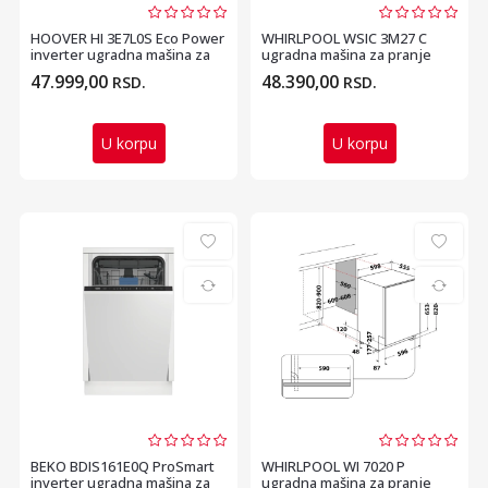
HOOVER HI 3E7L0S Eco Power
WHIRLPOOL WSIC 3M27 C
inverter ugradna mašina za
ugradna mašina za pranje
pranje sudova
sudova - 45cm
47.999,00
48.390,00
RSD.
RSD.
U korpu
U korpu
BEKO BDIS161E0Q ProSmart
WHIRLPOOL WI 7020 P
inverter ugradna mašina za
ugradna mašina za pranje