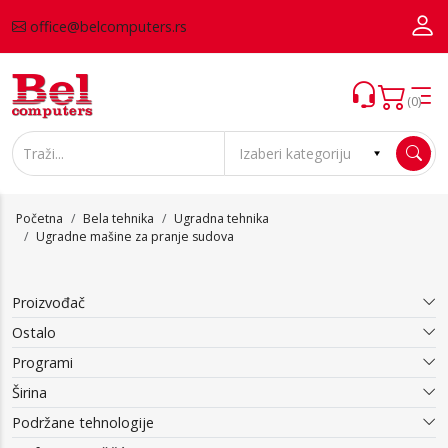
office@belcomputers.rs
(0)
Početna
Bela tehnika
Ugradna tehnika
Ugradne mašine za pranje sudova
Proizvođač
Ostalo
Programi
Širina
Podržane tehnologije