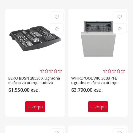
BEKO BDSN 28530 X Ugradna
WHIRLPOOL WIC 3C33 PFE
mašina za pranje sudova
ugradna mašina za pranje
sudova
61.550,00
63.790,00
RSD.
RSD.
U korpu
U korpu