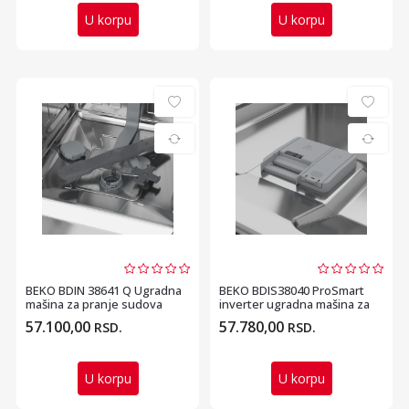
U korpu
U korpu
BEKO BDIN 38641 Q Ugradna
BEKO BDIS38040 ProSmart
mašina za pranje sudova
inverter ugradna mašina za
pranje sudova
57.100,00
57.780,00
RSD.
RSD.
U korpu
U korpu