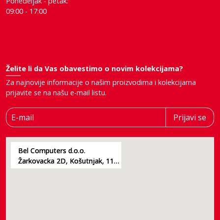
Ponedeljak - petak:
09:00 - 17:00
Želite li da Vas obavestimo o novim kolekcijama?
Za najnovije informacije o našim proizvodima i kolekcijama
prijavite se na našu e-mail listu.
E-mail
Prijavi se
Bel Computers d.o.o.
Žarkovacka 2D, Košutnjak, 11000, Beograd