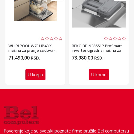
WHIRLPOOL W7F HP43 X
BEKO BDIN38551P ProSmart
mašina za pranje sudova -
inverter ugradna mašina za
60cm
pranje sudova
71.490,00
73.980,00
RSD.
RSD.
U korpu
U korpu
Poverenje koje su svetski poznate firme pružile Bel computersu