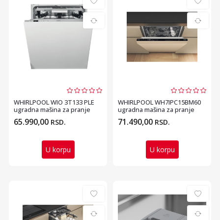
WHIRLPOOL WIO 3T133 PLE
WHIRLPOOL WH7IPC15BM60
ugradna mašina za pranje
ugradna mašina za pranje
sudova
sudova – 60cm
65.990,00
71.490,00
RSD.
RSD.
U korpu
U korpu