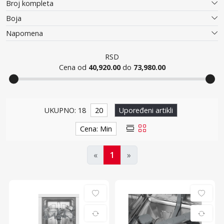
Broj kompleta
Boja
Napomena
RSD
Cena od
40,920.00
do
73,980.00
Ugradne mašine za pranje sudova
UKUPNO: 18
20
Upoređeni artikli
Cena: Min
«
1
»