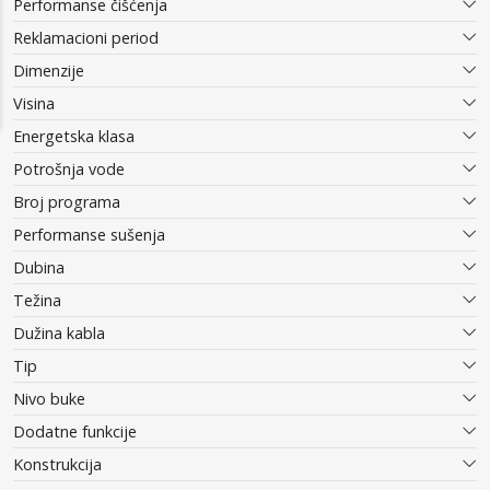
Performanse čišćenja
Reklamacioni period
Dimenzije
Visina
Energetska klasa
Potrošnja vode
Broj programa
Performanse sušenja
Dubina
Težina
Dužina kabla
Tip
Nivo buke
Dodatne funkcije
Konstrukcija