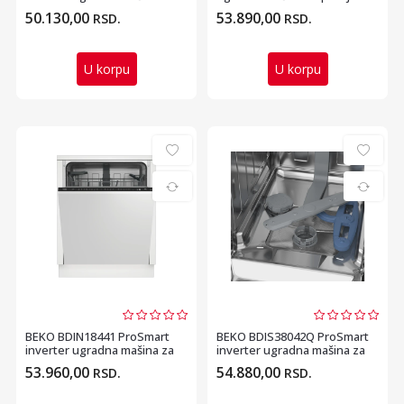
pranje sudova
sudova
50.130,00
53.890,00
RSD.
RSD.
U korpu
U korpu
BEKO BDIN18441 ProSmart
BEKO BDIS38042Q ProSmart
inverter ugradna mašina za
inverter ugradna mašina za
pranje sudova
pranje sudova
53.960,00
54.880,00
RSD.
RSD.