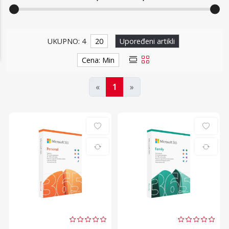
Office paketi
UKUPNO: 4
20
Upoređeni artikli
Cena: Min
«
1
»