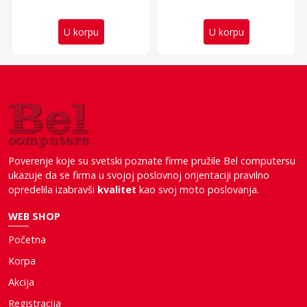
U korpu
U korpu
Poverenje koje su svetski poznate firme pružile Bel computersu
ukazuje da se firma u svojoj poslovnoj orijentaciji pravilno
opredelila izabravši
kvalitet
kao svoj moto poslovanja.
WEB SHOP
Početna
Korpa
Akcija
Registracija