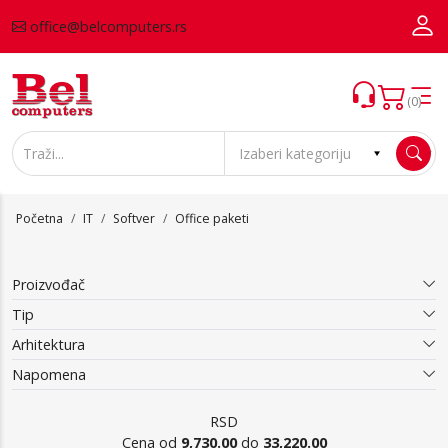
office@belcomputers.rs
(0)
Početna
IT
Softver
Office paketi
Proizvođač
Tip
Arhitektura
Napomena
RSD
Cena od
9,730.00
do
33,220.00