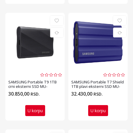
SAMSUNG Portable T9 1TB
SAMSUNG Portable T7 Shield
crni eksterni SSD MU-
1TB plavi eksterni SSD MU-
PG1T0B
PE1T0R
30.850,00
32.430,00
RSD.
RSD.
U korpu
U korpu