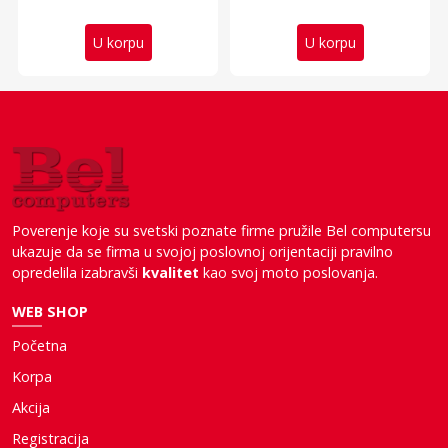
U korpu
U korpu
Poverenje koje su svetski poznate firme pružile Bel computersu
ukazuje da se firma u svojoj poslovnoj orijentaciji pravilno
opredelila izabravši
kvalitet
kao svoj moto poslovanja.
WEB SHOP
Početna
Korpa
Akcija
Registracija