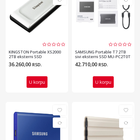
KINGSTON Portable XS2000
SAMSUNG Portable T7 2TB
2TB eksterni SSD
sivi eksterni SSD MU-PC2T0T
SXS20002000G
36.260,00
42.710,00
RSD.
RSD.
U korpu
U korpu