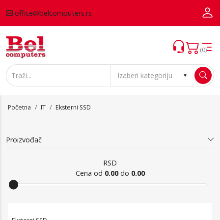
office@belcomputers.rs
(0)
Početna
IT
Eksterni SSD
Proizvođač
RSD
Cena od
0.00
do
0.00
Eksterni SSD