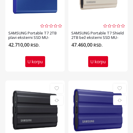
SAMSUNG Portable T7 2TB
SAMSUNG Portable T7 Shield
plavi eksterni SSD MU-
2TB bež eksterni SSD MU-
PC2T0H
PE2T0K
42.710,00
47.460,00
RSD.
RSD.
U korpu
U korpu