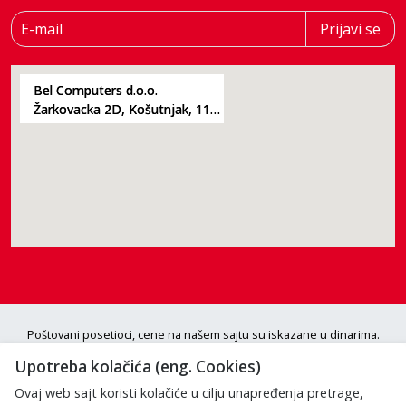
E-mail
Prijavi se
Bel Computers d.o.o.
Žarkovacka 2D, Košutnjak, 11000, Beograd
Poštovani posetioci, cene na našem sajtu su iskazane u dinarima.
Porez je uračunat u cenu. S obzirom da je u pitanju internet prodaja i
Upotreba kolačića (eng. Cookies)
da se ponuda na sajtu ne ažurira u realnom vremenu, moramo
prethodno proveriti dostupnost naručene robe. Uplata i realizacija se
Ovaj web sajt koristi kolačiće u cilju unapređenja pretrage,
vrše isključivo posle potvrde komercijaliste! Trudimo se da se prikazan