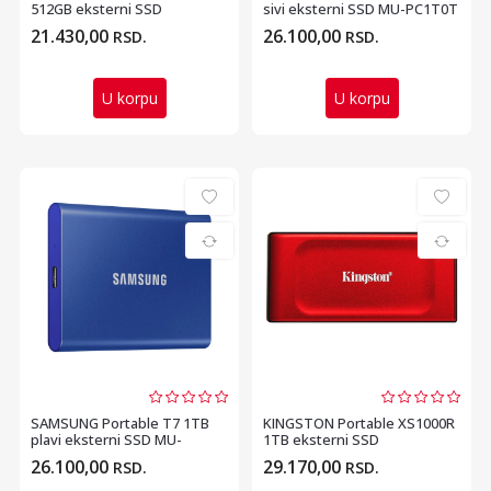
512GB eksterni SSD
sivi eksterni SSD MU-PC1T0T
SPSD512GB
21.430,00
26.100,00
RSD.
RSD.
U korpu
U korpu
SAMSUNG Portable T7 1TB
KINGSTON Portable XS1000R
plavi eksterni SSD MU-
1TB eksterni SSD
PC1T0H
SXS1000R1000G
26.100,00
29.170,00
RSD.
RSD.