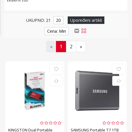
Eksterni SSD
UKUPNO: 21
20
Upoređeni artikli
Cena: Min
«
1
2
»
KINGSTON Dual Portable
SAMSUNG Portable T7 1TB