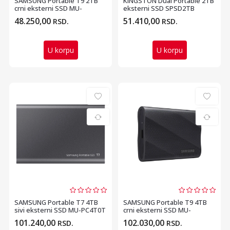
SAMSUNG Portable T9 2TB
KINGSTON Dual Portable 2TB
crni eksterni SSD MU-
eksterni SSD SPSD2TB
PG2T0B
48.250,00
51.410,00
RSD.
RSD.
U korpu
U korpu
SAMSUNG Portable T7 4TB
SAMSUNG Portable T9 4TB
sivi eksterni SSD MU-PC4T0T
crni eksterni SSD MU-
PG4T0B
101.240,00
102.030,00
RSD.
RSD.