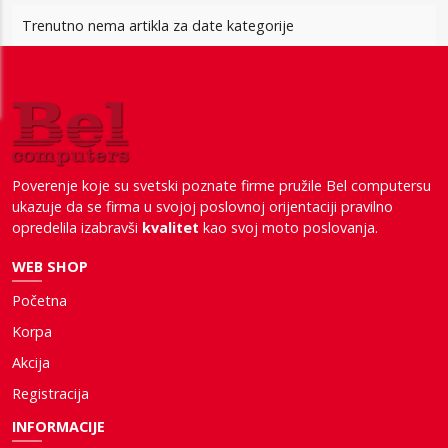
Trenutno nema artikla za date kategorije
Poverenje koje su svetski poznate firme pružile Bel computersu
ukazuje da se firma u svojoj poslovnoj orijentaciji pravilno
opredelila izabravši
kvalitet
kao svoj moto poslovanja.
WEB SHOP
Početna
Korpa
Akcija
Registracija
INFORMACIJE