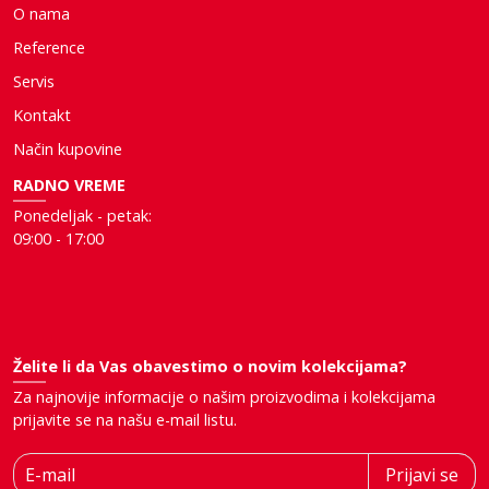
O nama
Reference
Servis
Kontakt
Način kupovine
RADNO VREME
Ponedeljak - petak:
09:00 - 17:00
Želite li da Vas obavestimo o novim kolekcijama?
Za najnovije informacije o našim proizvodima i kolekcijama
prijavite se na našu e-mail listu.
E-mail
Prijavi se