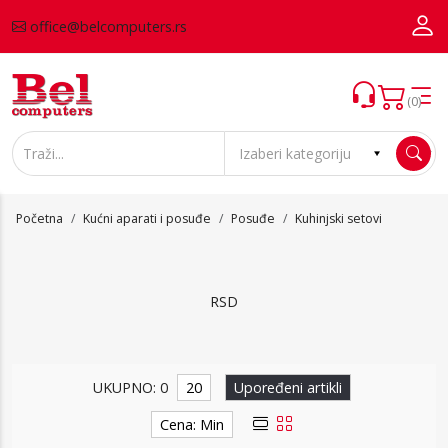
office@belcomputers.rs
(0)
Početna
Kućni aparati i posuđe
Posuđe
Kuhinjski setovi
RSD
Kuhinjski setovi
UKUPNO: 0
20
Upoređeni artikli
Cena: Min