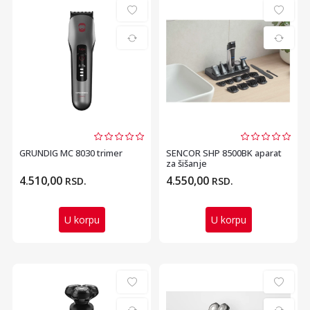
GRUNDIG MC 8030 trimer
SENCOR SHP 8500BK aparat
za šišanje
4.510,00
4.550,00
RSD.
RSD.
U korpu
U korpu