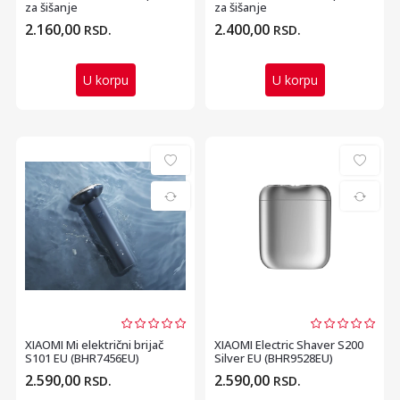
za šišanje
za šišanje
2.160,00
2.400,00
RSD.
RSD.
U korpu
U korpu
XIAOMI Mi električni brijač
XIAOMI Electric Shaver S200
S101 EU (BHR7456EU)
Silver EU (BHR9528EU)
2.590,00
2.590,00
RSD.
RSD.