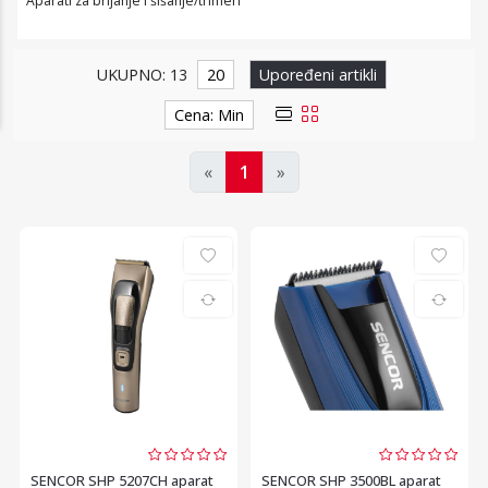
Aparati za brijanje i šišanje/trimeri
UKUPNO: 13
20
Upoređeni artikli
Cena: Min
«
1
»
SENCOR SHP 5207CH aparat
SENCOR SHP 3500BL aparat