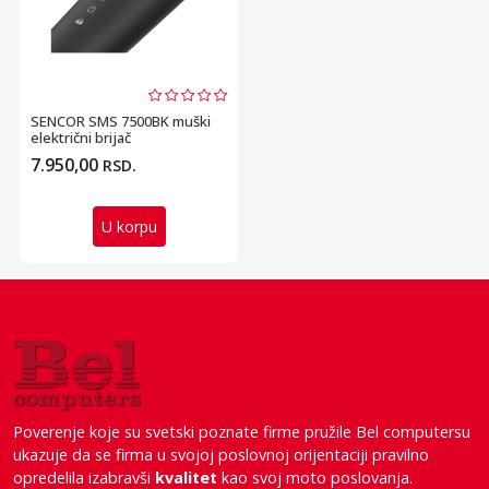
SENCOR SMS 7500BK muški
električni brijač
7.950,00
RSD.
U korpu
Poverenje koje su svetski poznate firme pružile Bel computersu
ukazuje da se firma u svojoj poslovnoj orijentaciji pravilno
opredelila izabravši
kvalitet
kao svoj moto poslovanja.