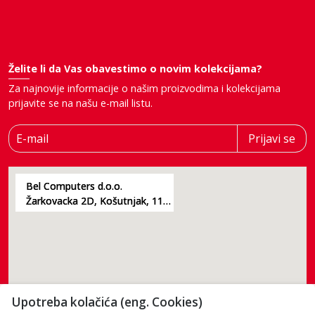
Želite li da Vas obavestimo o novim kolekcijama?
Za najnovije informacije o našim proizvodima i kolekcijama
prijavite se na našu e-mail listu.
E-mail
Prijavi se
Bel Computers d.o.o.
Žarkovacka 2D, Košutnjak, 11000, Beograd
Upotreba kolačića (eng. Cookies)