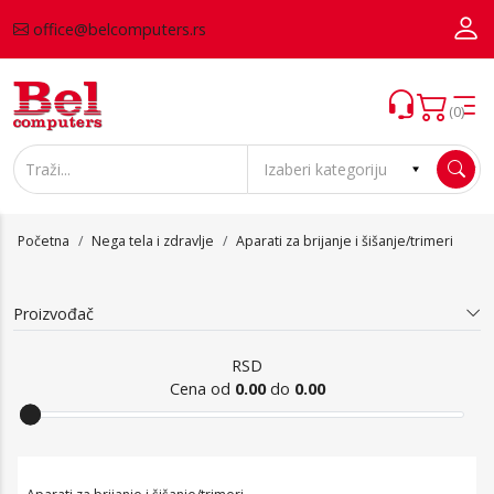
office@belcomputers.rs
(0)
Početna
Nega tela i zdravlje
Aparati za brijanje i šišanje/trimeri
Proizvođač
RSD
Cena od
0.00
do
0.00
Aparati za brijanje i šišanje/trimeri