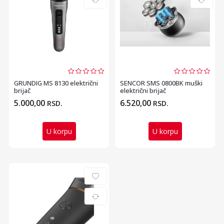
GRUNDIG MS 8130 električni
SENCOR SMS 0800BK muški
brijač
električni brijač
5.000,00
6.520,00
RSD.
RSD.
U korpu
U korpu