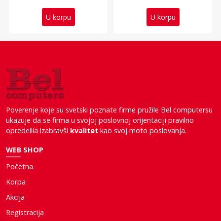
U korpu
U korpu
Poverenje koje su svetski poznate firme pružile Bel computersu
ukazuje da se firma u svojoj poslovnoj orijentaciji pravilno
opredelila izabravši
kvalitet
kao svoj moto poslovanja.
WEB SHOP
Početna
Korpa
Akcija
Registracija