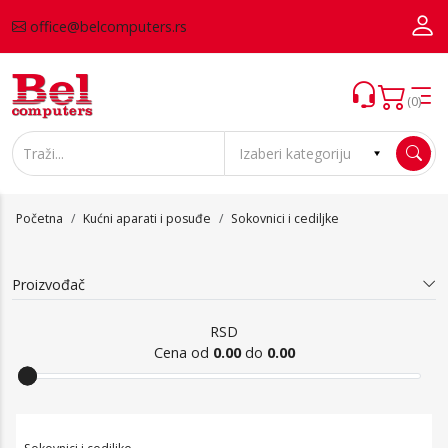
office@belcomputers.rs
(0)
Početna
Kućni aparati i posuđe
Sokovnici i cediljke
Proizvođač
RSD
Cena od
0.00
do
0.00
Sokovnici i cediljke