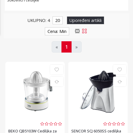
Sokovnici i cediljke
UKUPNO: 4
20
Upoređeni artikli
Cena: Min
«
1
»
BEKO CJB5103W Cediljka za
SENCOR SCJ 6050SS cediljka