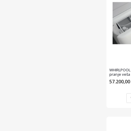
WHIRLPOOL F
pranje veša
57.200,0