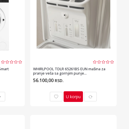
Smart
WHIRLPOOL TDLR 65261BS EUN mašina za
pranje veša sa gornjim punje...
56.100,00
RSD.
U korpu