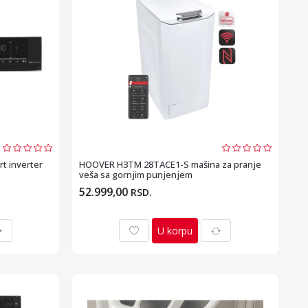
 inverter
HOOVER H3TM 28TACE1-S mašina za pranje
veša sa gornjim punjenjem
52.999,00
RSD.
U korpu