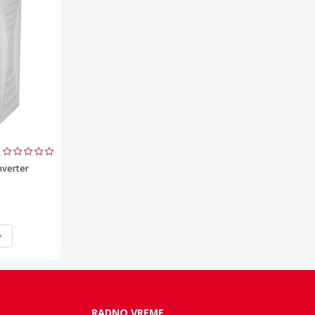
verter
RADNO VREME