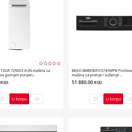
TDLR 7250SS EUN mašina za
BEKO BMM5DFO5741WPB ProSmart
sa gornjim punjen...
mašina za pranje i sušenje ...
0
51.880,00
RSD.
RSD.
U korpu
U korpu