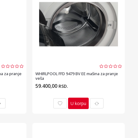
 za pranje
WHIRLPOOL FFD 9479 BV EE mašina za pranje
veša
59.400,00
RSD.
U korpu