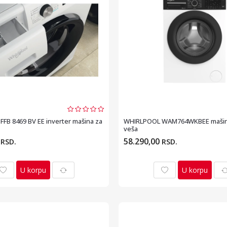
FB 8469 BV EE inverter mašina za
WHIRLPOOL WAM764WKBEE mašina
veša
0
58.290,00
RSD.
RSD.
U korpu
U korpu