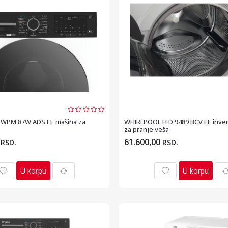
WPM 87W ADS EE mašina za
WHIRLPOOL FFD 9489 BCV EE inver
za pranje veša
0
61.600,00
RSD.
RSD.
U korpu
U korpu