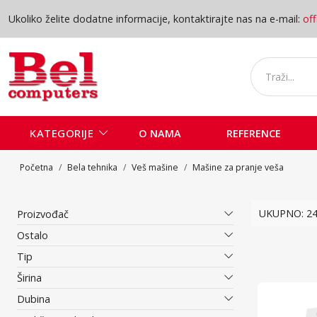
Ukoliko želite dodatne informacije, kontaktirajte nas na e-mail:
of
KATEGORIJE
O NAMA
REFERENCE
Početna
Bela tehnika
Veš mašine
Mašine za pranje veša
Mašine
UKUPNO: 2
Proizvođač
Ostalo
Tip
Širina
Dubina