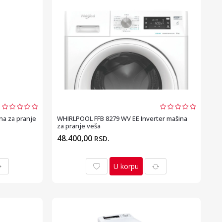
a za pranje
WHIRLPOOL FFB 8279 WV EE Inverter mašina
za pranje veša
48.400,00
RSD.
U korpu