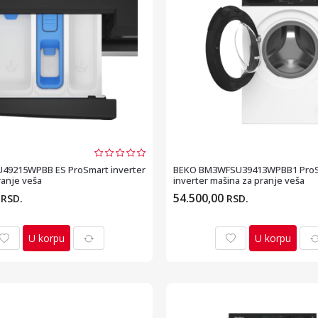
49215WPBB ES ProSmart inverter
BEKO BM3WFSU39413WPBB1 Pro
ranje veša
inverter mašina za pranje veša
0
54.500,00
RSD.
RSD.
U korpu
U korpu