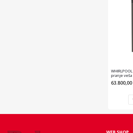
WHIRLPOOL 
pranje veša
63.800,0
WEB SHOP