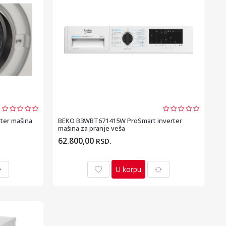
ter mašina
BEKO B3WBT671415W ProSmart inverter
mašina za pranje veša
62.800,00
RSD.
U korpu