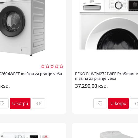
2604WBEE mašina za pranje veša
BEKO B1WFM2721WEE ProSmart i
mašina za pranje veša
0
37.290,00
RSD.
RSD.
U korpu
U korpu