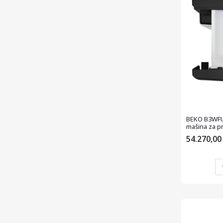
BEKO B3WFU
mašina za p
54.270,0