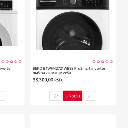
nverter
BEKO B1WFM2721WBEE ProSmart inverter
mašina za pranje veša
38.300,00
RSD.
U korpu