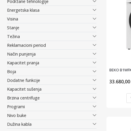
Podržane tehnologije
Energetska klasa
Visina
Stanje
Težina
Reklamacioni period
Način punjenja
Kapacitet pranja
BEKO B1WFK
Boja
Dodatne funkcije
33.680,0
Kapacitet sušenja
Brzina centrifuge
Programi
Nivo buke
Dužina kabla