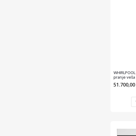
WHIRLPOOL 
pranje veša 
51.700,0