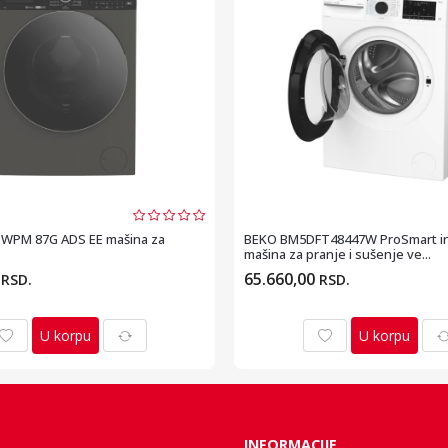
WPM 87G ADS EE mašina za
BEKO BM5DFT48447W ProSmart in
mašina za pranje i sušenje ve...
0
65.660,00
RSD.
RSD.
U korpu
U korpu
INFORMACIJE