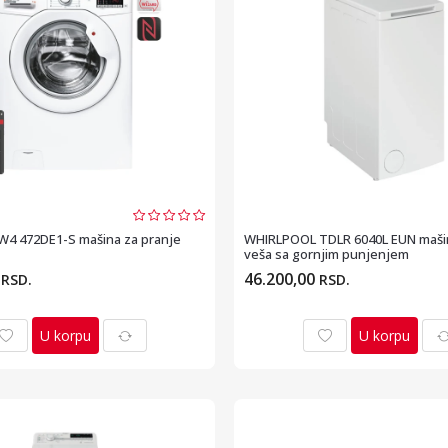
4 472DE1-S mašina za pranje
WHIRLPOOL TDLR 6040L EUN mašin
veša sa gornjim punjenjem
0
46.200,00
RSD.
RSD.
U korpu
U korpu