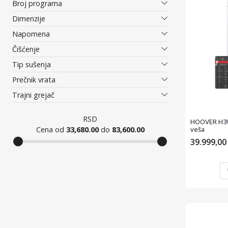
Broj programa
Dimenzije
Napomena
Čišćenje
Tip sušenja
Prečnik vrata
Trajni grejač
RSD
HOOVER H3W
Cena od
33,680.00
do
83,600.00
veša
39.999,0