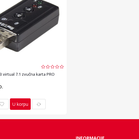
 virtual 7.1 zvučna karta PRO
D.
U korpu
INFORMACIJE