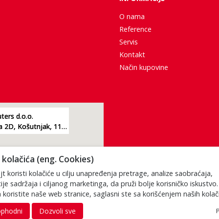
O nama
Reference
Servis
Kontakt
Način kupovine
ers d.o.o.
Žarkovacka 2D, Košutnjak, 11000, Beograd
kolačića (eng. Cookies)
t koristi kolačiće u cilju unapređenja pretrage, analize saobraćaja,
ije sadržaja i ciljanog marketinga, da pruži bolje korisničko iskustvo
 koristite naše web stranice, saglasni ste sa korišćenjem naših kolač
phodni
Dozvoli sve
P