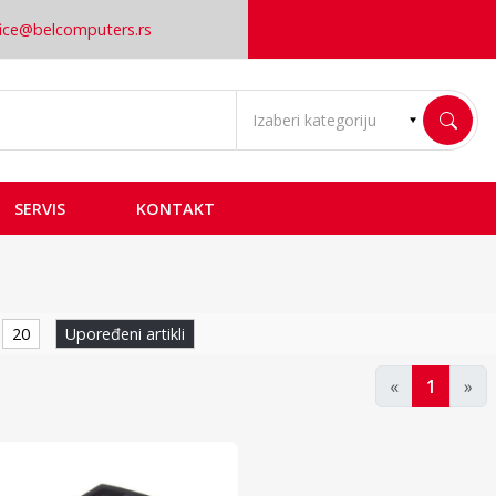
fice@belcomputers.rs
SERVIS
KONTAKT
 kartice
20
Upoređeni artikli
«
1
»