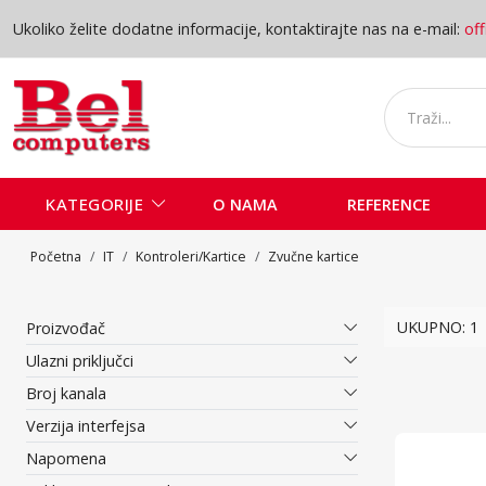
Ukoliko želite dodatne informacije, kontaktirajte nas na e-mail:
of
KATEGORIJE
O NAMA
REFERENCE
Početna
IT
Kontroleri/Kartice
Zvučne kartice
Zvučne
UKUPNO: 1
Proizvođač
Ulazni priključci
Broj kanala
Verzija interfejsa
Napomena