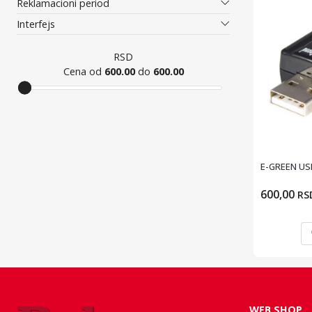
Reklamacioni period
Interfejs
RSD
Cena od
600.00
do
600.00
E-GREEN USB
600,00
RS
WEB SHOP