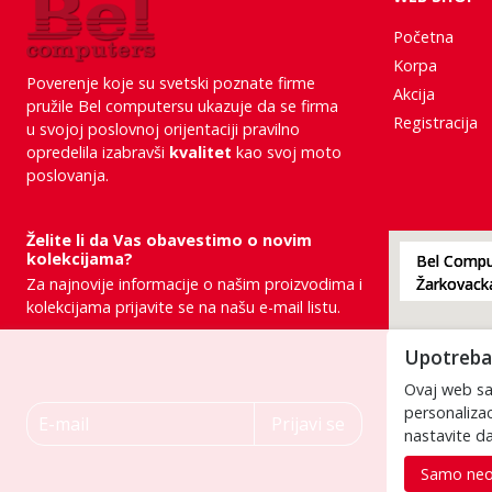
Početna
Korpa
Poverenje koje su svetski poznate firme
Akcija
pružile Bel computersu ukazuje da se firma
Registracija
u svojoj poslovnoj orijentaciji pravilno
opredelila izabravši
kvalitet
kao svoj moto
poslovanja.
Želite li da Vas obavestimo o novim
kolekcijama?
Bel Comput
Za najnovije informacije o našim proizvodima i
kolekcijama prijavite se na našu e-mail listu.
Upotreba 
Ovaj web saj
E-mail
personalizac
Prijavi se
nastavite da
Samo neo