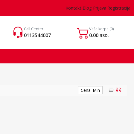
Kontakt
Blog
Prijava
Registracija
Call Center
Vaša korpa
(0)
0113544007
0.00
RSD.
Cena: Min