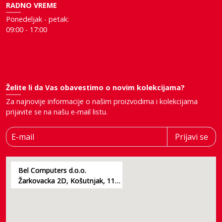
RADNO VREME
Ponedeljak - petak:
09:00 - 17:00
Želite li da Vas obavestimo o novim kolekcijama?
Za najnovije informacije o našim proizvodima i kolekcijama
prijavite se na našu e-mail listu.
E-mail
Prijavi se
Bel Computers d.o.o.
Žarkovacka 2D, Košutnjak, 11000, Beograd