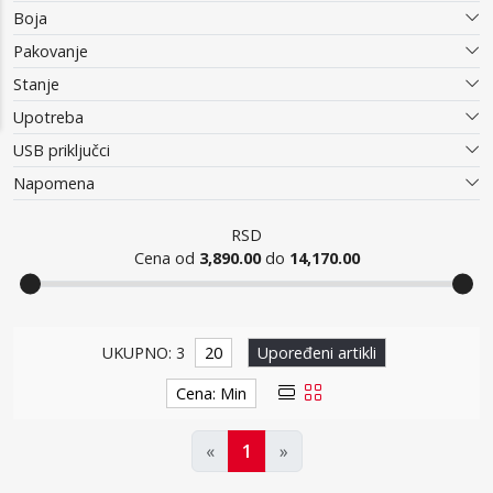
Boja
Pakovanje
Stanje
Upotreba
USB priključci
Napomena
RSD
Cena od
3,890.00
do
14,170.00
Punjači
UKUPNO: 3
20
Upoređeni artikli
Cena: Min
«
1
»