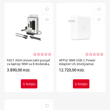
FAST ASIA Univerzalni punjač
APPLE 96W USB-C Power
za laptop 90W sa 8 dodataka,
Adapter US (mx0j2ama)
KFD
3.890,00
12.720,00
RSD.
RSD.
U korpu
U korpu