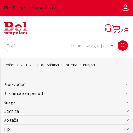
office@belcomputers.rs
(0)
Početna
IT
Laptop računari i oprema
Punjači
Proizvođač
Reklamacioni period
Snaga
Utičnica
Voltaža
Tip