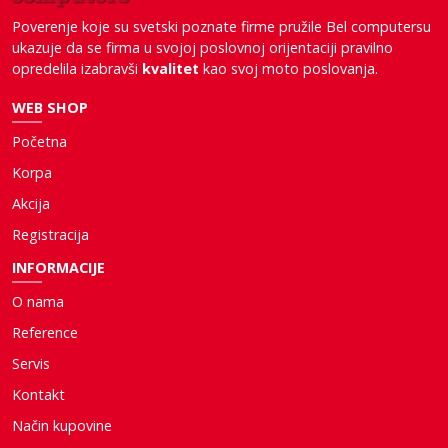
Poverenje koje su svetski poznate firme pružile Bel computersu
ukazuje da se firma u svojoj poslovnoj orijentaciji pravilno
opredelila izabravši
kvalitet
kao svoj moto poslovanja.
WEB SHOP
Početna
Korpa
Akcija
Registracija
INFORMACIJE
O nama
Reference
Servis
Kontakt
Način kupovine