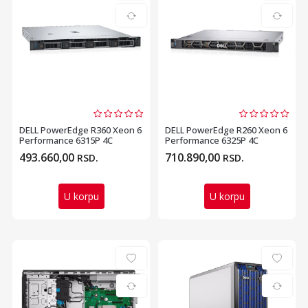
DELL PowerEdge R360 Xeon 6
DELL PowerEdge R260 Xeon 6
Performance 6315P 4C
Performance 6325P 4C
1x16GB H355 1x2TB 7...
1x16GB H355 1x480GB...
493.660,00
710.890,00
RSD.
RSD.
U korpu
U korpu