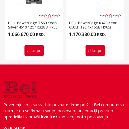
DELL PowerEdge T560 Xeon
DELL PowerEdge R470 Xeon
Silver 4510 12C 1x32GB H755
6505P 12C 1x16GB H965i
1x480GB SSD RI...
1x480GB SSD RI 800W...
1.066.670,00
1.170.380,00
RSD.
RSD.
U korpu
U korpu
Poverenje koje su svetski poznate firme pružile Bel computersu
ukazuje da se firma u svojoj poslovnoj orijentaciji pravilno
opredelila izabravši
kvalitet
kao svoj moto poslovanja.
WEB SHOP