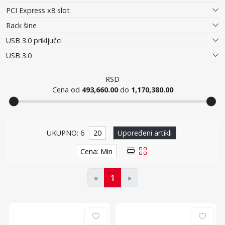
PCI Express x8 slot
Rack šine
USB 3.0 priključci
USB 3.0
RSD
Cena od
493,660.00
do
1,170,380.00
Serveri
UKUPNO: 6
20
Upoređeni artikli
Cena: Min
«
1
»