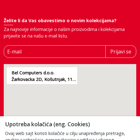
Želite li da Vas obavestimo o novim kolekcijama?
Za najnovije informacije o našim proizvodima i kolekcijama
prijavite se na našu e-mail listu.
E-mail
Prijavi se
Bel Computers d.o.o.
Žarkovacka 2D, Košutnjak, 11000, Beograd
Upotreba kolačića (eng. Cookies)
Ovaj web sajt koristi kolačiće u cilju unapređenja pretrage,
analize saobraćaja, personalizacije sadržaja i ciljanog