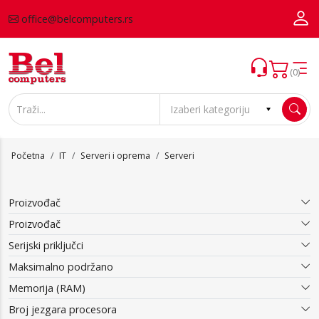
office@belcomputers.rs
(0)
Početna
IT
Serveri i oprema
Serveri
Proizvođač
Proizvođač
Serijski priključci
Maksimalno podržano
Memorija (RAM)
Broj jezgara procesora