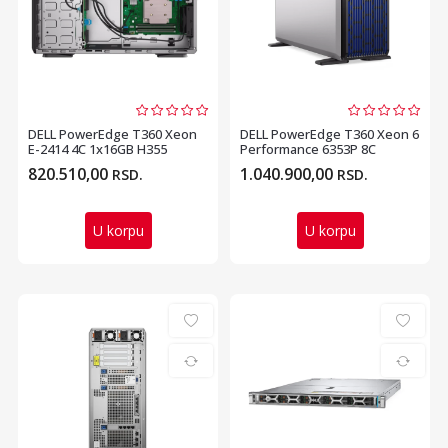
DELL PowerEdge T360 Xeon
DELL PowerEdge T360 Xeon 6
E-2414 4C 1x16GB H355
Performance 6353P 8C
1x2TB 700W (1+1) 3yr...
1x32GB H755 2x960GB...
820.510,00
1.040.900,00
RSD.
RSD.
U korpu
U korpu