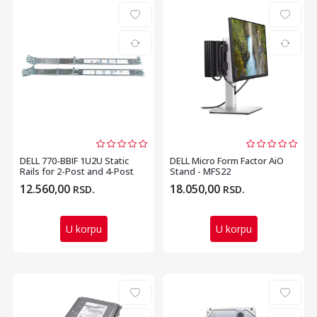
DELL 770-BBIF 1U2U Static
DELL Micro Form Factor AiO
Rails for 2-Post and 4-Post
Stand - MFS22
Racks
12.560,00
18.050,00
RSD.
RSD.
U korpu
U korpu