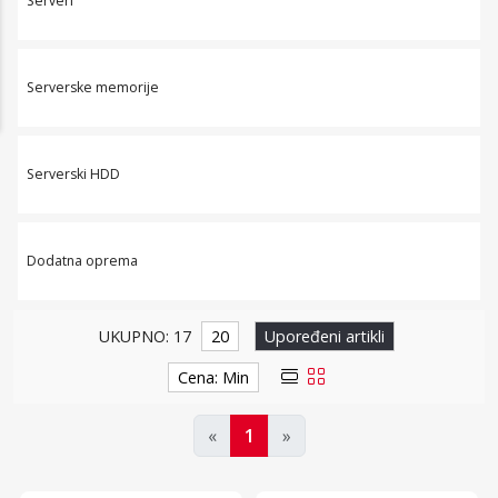
Serveri
Serverske memorije
Serverski HDD
Dodatna oprema
UKUPNO: 17
20
Upoređeni artikli
Cena: Min
«
1
»