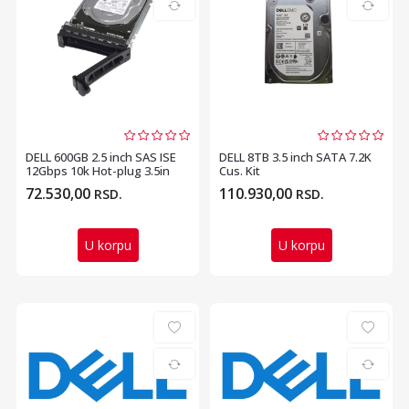
DELL 600GB 2.5 inch SAS ISE
DELL 8TB 3.5 inch SATA 7.2K
12Gbps 10k Hot-plug 3.5in
Cus. Kit
Hyb Carrier c...
72.530,00
110.930,00
RSD.
RSD.
U korpu
U korpu