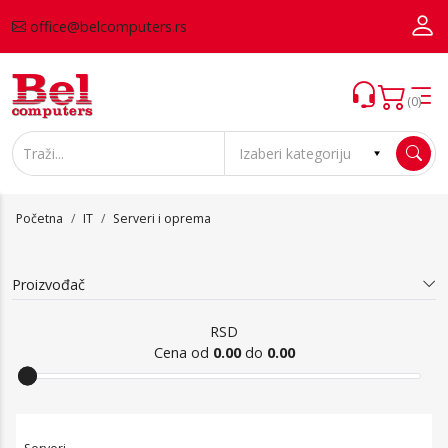
office@belcomputers.rs
(0)
Početna
IT
Serveri i oprema
Proizvođač
RSD
Cena od
0.00
do
0.00
Serveri i oprema