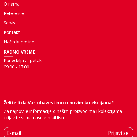
O nama
Reference
Servis
Kontakt
Način kupovine
RADNO VREME
Ponedeljak - petak:
09:00 - 17:00
Želite li da Vas obavestimo o novim kolekcijama?
Za najnovije informacije o našim proizvodima i kolekcijama
prijavite se na našu e-mail listu.
E-mail
Prijavi se