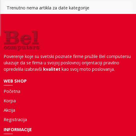
Trenutno nema artikla za date kategorije
Poverenje koje su svetski poznate firme pružile Bel computersu
ukazuje da se firma u svojoj poslovnoj orijentaciji pravilno
opredelila izabravši
kvalitet
kao svoj moto poslovanja.
WEB SHOP
Početna
Korpa
Akcija
Registracija
INFORMACIJE