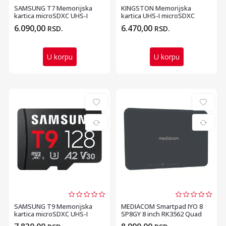
SAMSUNG T7 Memorijska
KINGSTON Memorijska
kartica microSDXC UHS-I
kartica UHS-I microSDXC
128GB MB-MB128T
64GB C10 A1 Endurance ...
6.090,00
6.470,00
RSD.
RSD.
U korpu
U korpu
SAMSUNG T9 Memorijska
MEDIACOM Smartpad IYO 8
kartica microSDXC UHS-I
SP8GY 8 inch RK3562 Quad
128GB MB-MH128T
Core 2.0GHz 3GB 32...