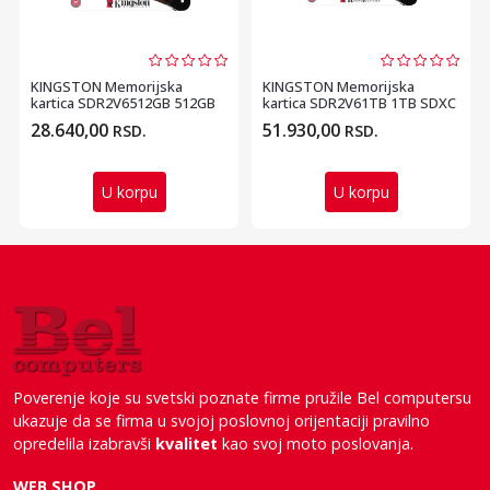
KINGSTON Memorijska
KINGSTON Memorijska
kartica SDR2V6512GB 512GB
kartica SDR2V61TB 1TB SDXC
SDXC UHS-II 280R150W...
UHS-II 280R150W U3 ...
28.640,00
51.930,00
RSD.
RSD.
U korpu
U korpu
Poverenje koje su svetski poznate firme pružile Bel computersu
ukazuje da se firma u svojoj poslovnoj orijentaciji pravilno
opredelila izabravši
kvalitet
kao svoj moto poslovanja.
WEB SHOP