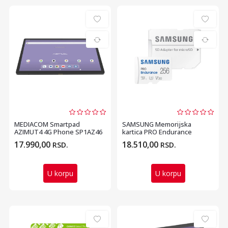
MEDIACOM Smartpad
SAMSUNG Memorijska
AZIMUT4 4G Phone SP1AZ46
kartica PRO Endurance
10.5 inch T606 Octa Core...
MicroSDHC 256GB U3 MB-
17.990,00
18.510,00
RSD.
RSD.
MJ2...
U korpu
U korpu