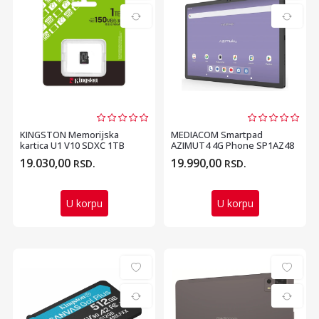
KINGSTON Memorijska
MEDIACOM Smartpad
kartica U1 V10 SDXC 1TB
AZIMUT4 4G Phone SP1AZ48
Canvas Select Plus G3 1...
10.5 inch T606 Octa Core...
19.030,00
19.990,00
RSD.
RSD.
U korpu
U korpu