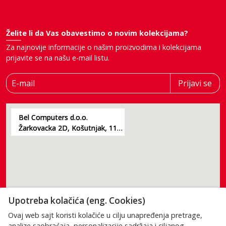
Želite li da Vas obavestimo o novim kolekcijama?
Za najnovije informacije o našim proizvodima i kolekcijama
prijavite se na našu e-mail listu.
E-mail
Prijavi se
Bel Computers d.o.o.
Žarkovacka 2D, Košutnjak, 11000, Beograd
Upotreba kolačića (eng. Cookies)
Ovaj web sajt koristi kolačiće u cilju unapređenja pretrage,
analize saobraćaja, personalizacije sadržaja i ciljanog