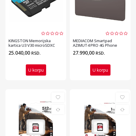
KINGSTON Memorijska
MEDIACOM Smartpad
kartica U3 V30 microSDXC
AZIMUT4 PRO 4G Phone
512GB Canvas Go Plus ...
SP1AZ48P 11.97 inch T616
25.040,00
27.990,00
RSD.
RSD.
Oct...
U korpu
U korpu