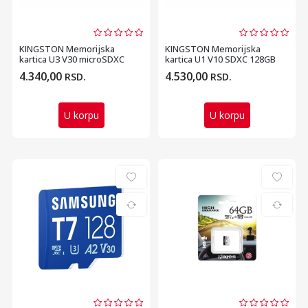
KINGSTON Memorijska
KINGSTON Memorijska
kartica U3 V30 microSDXC
kartica U1 V10 SDXC 128GB
64GB Canvas Go Plus 2...
Canvas Select Plus G3...
4.340,00
4.530,00
RSD.
RSD.
U korpu
U korpu