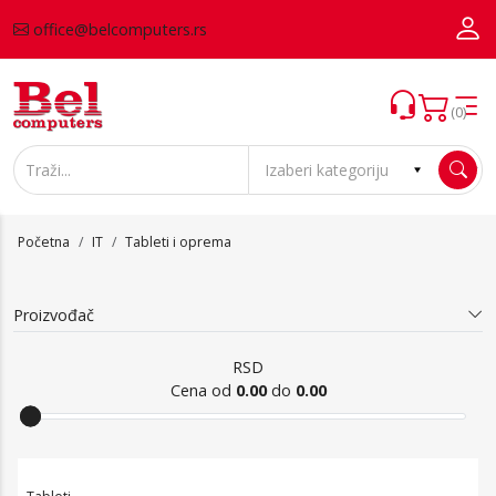
office@belcomputers.rs
(0)
Početna
IT
Tableti i oprema
Proizvođač
RSD
Cena od
0.00
do
0.00
Tableti i oprema