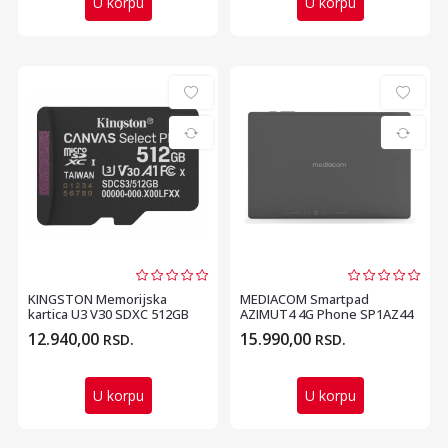
U korpu
U korpu
KINGSTON Memorijska
MEDIACOM Smartpad
kartica U3 V30 SDXC 512GB
AZIMUT4 4G Phone SP1AZ44
Canvas Select Plus G3...
10.5 inch T606 Octa Core...
12.940,00
15.990,00
RSD.
RSD.
U korpu
U korpu