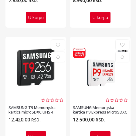
7.830,00
8.990,00
RSD.
RSD.
U korpu
U korpu
SAMSUNG T9 Memorijska
SAMSUNG Memorijska
kartica microSDXC UHS-I
kartica P9 Express MicroSDXC
128GB MB-MH256T
Card 256GB MB-MK256T
12.420,00
12.500,00
RSD.
RSD.