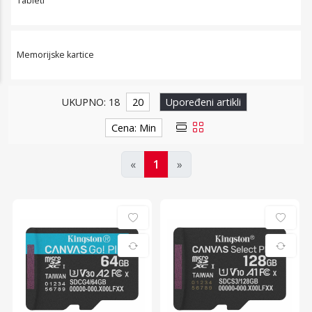
Tableti
Memorijske kartice
UKUPNO: 18
20
Upoređeni artikli
Cena: Min
«
1
»