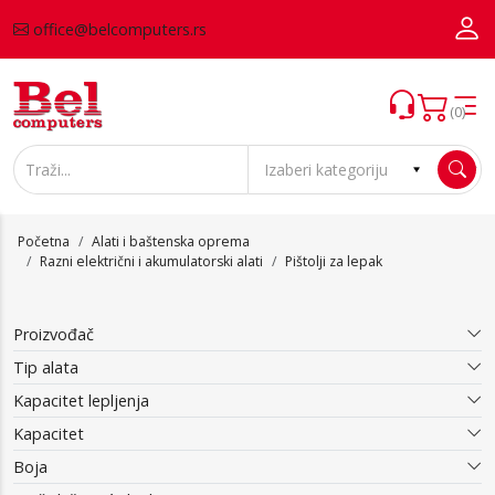
office@belcomputers.rs
(0)
Početna
Alati i baštenska oprema
Razni električni i akumulatorski alati
Pištolji za lepak
Proizvođač
Tip alata
Kapacitet lepljenja
Kapacitet
Boja