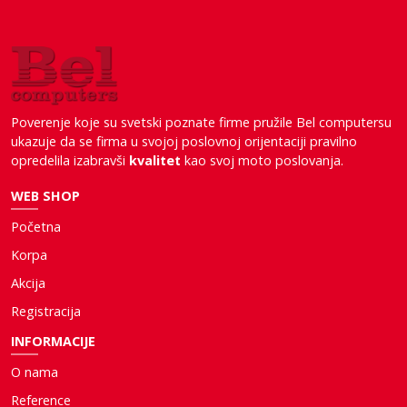
Poverenje koje su svetski poznate firme pružile Bel computersu
ukazuje da se firma u svojoj poslovnoj orijentaciji pravilno
opredelila izabravši
kvalitet
kao svoj moto poslovanja.
WEB SHOP
Početna
Korpa
Akcija
Registracija
INFORMACIJE
O nama
Reference