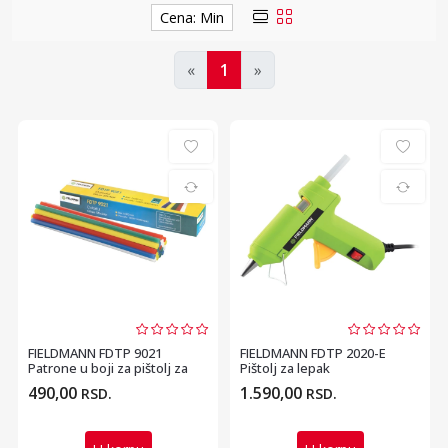
Cena: Min
«
1
»
FIELDMANN FDTP 9021
FIELDMANN FDTP 2020-E
Patrone u boji za pištolj za
Pištolj za lepak
lepak (7x200mm)
490,00
1.590,00
RSD.
RSD.