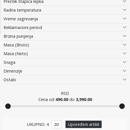
Prečnik štapića lepka
Radna temperatura
Vreme zagrevanja
Reklamacioni period
Brzina punjenja
Masa (Bruto)
Masa (Neto)
Snaga
Dimenzije
Ostalo
RSD
Cena od
490.00
do
3,990.00
Pištolji za lepak
UKUPNO: 4
20
Upoređeni artikli