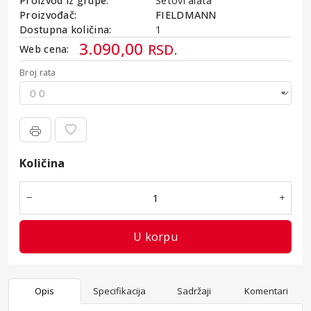
Proizvod iz grupe:
Setovi alata
Proizvođač:
FIELDMANN
Dostupna količina:
1
3.090,00
RSD.
Web cena:
Broj rata
Kamata
Količina
Količina
U korpu
Opis
Specifikacija
Sadržaji
Komentari