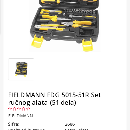
FIELDMANN FDG 5015-51R Set
ručnog alata (51 dela)
FIELDMANN
Šifra:
2686