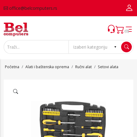
office@belcomputers.rs
(0)
Početna
Alati i baštenska oprema
Ručni alat
Setovi alata