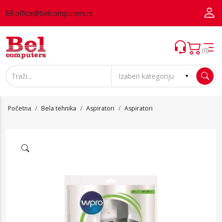
office@belcomputers.rs
(0)
Početna
Bela tehnika
Aspiratori
Aspiratori