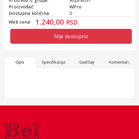
Proizvod iz grupe:
Aspiratori
Proizvođač:
WPro
Dostupna količina:
0
1.240,00
RSD.
Web cena:
Nije dostupno
Opis
Specifikacija
Sadržaji
Komentari