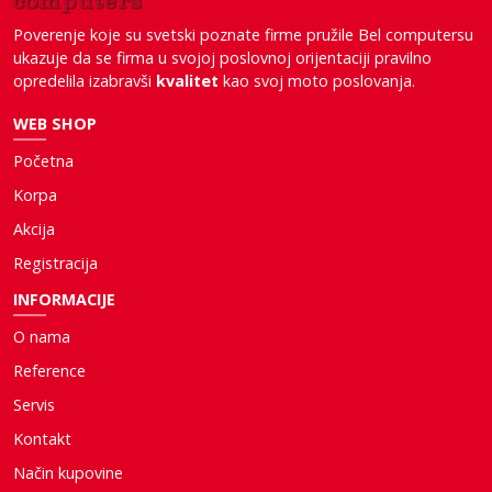
Poverenje koje su svetski poznate firme pružile Bel computersu
ukazuje da se firma u svojoj poslovnoj orijentaciji pravilno
opredelila izabravši
kvalitet
kao svoj moto poslovanja.
WEB SHOP
Početna
Korpa
Akcija
Registracija
INFORMACIJE
O nama
Reference
Servis
Kontakt
Način kupovine