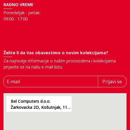
RADNO VREME
Ponedeljak - petak:
09:00 - 17:00
Želite li da Vas obavestimo o novim kolekcijama?
Za najnovije informacije o našim proizvodima i kolekcijama
prijavite se na našu e-mail listu.
E-mail
Prijavi se
Bel Computers d.o.o.
Žarkovacka 2D, Košutnjak, 11000, Beograd