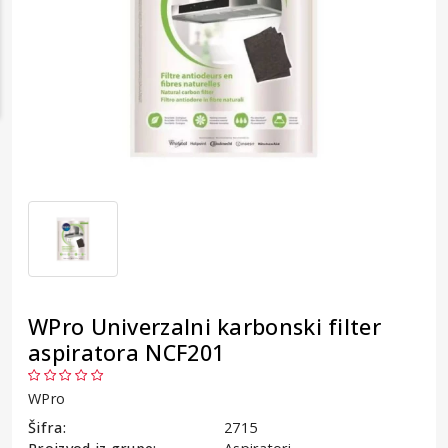
WPro Univerzalni karbonski filter
aspiratora NCF201
WPro
Šifra:
2715