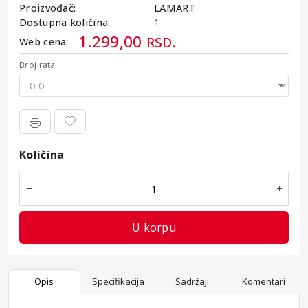
Proizvođač:
LAMART
Dostupna količina:
1
1.299,00
RSD.
Web cena:
Broj rata
Kamata
Količina
Količina
U korpu
Opis
Specifikacija
Sadržaji
Komentari