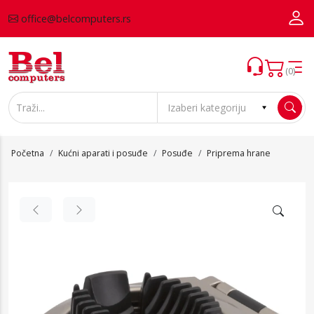
office@belcomputers.rs
(0)
Početna
Kućni aparati i posuđe
Posuđe
Priprema hrane