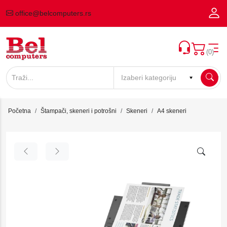
office@belcomputers.rs
(0)
Početna
Štampači, skeneri i potrošni
Skeneri
A4 skeneri