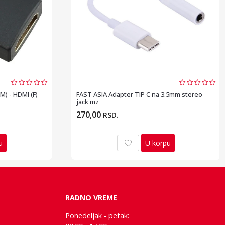
M) - HDMI (F)
FAST ASIA Adapter TIP C na 3.5mm stereo
jack mz
270,00
RSD.
u
U korpu
RADNO VREME
Ponedeljak - petak: