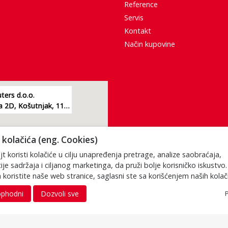
Reference
Servis
Kontakt
Način kupovine
ers d.o.o.
Žarkovacka 2D, Košutnjak, 11000, Beograd
kolačića (eng. Cookies)
t koristi kolačiće u cilju unapređenja pretrage, analize saobraćaja,
ije sadržaja i ciljanog marketinga, da pruži bolje korisničko iskustvo
 koristite naše web stranice, saglasni ste sa korišćenjem naših kolač
phodni
Dozvoli sve
P
Porez je uračunat u cenu. S obzirom da je u pitanju internet prodaja i da