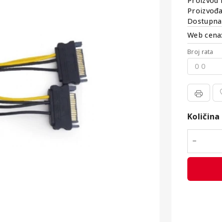
Proizvod 
Proizvođa
Dostupna 
Web cena
Broj rata
Kamata
Količina
Količina