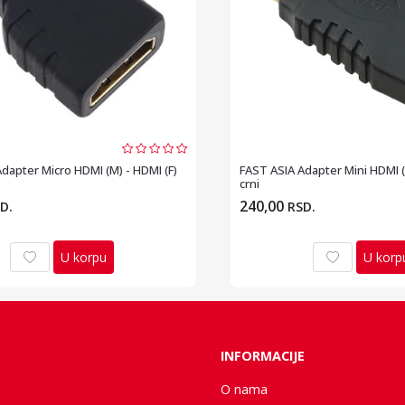
dapter Micro HDMI (M) - HDMI (F)
FAST ASIA Adapter Mini HDMI (
crni
240,00
D.
RSD.
U korpu
U korp
INFORMACIJE
O nama