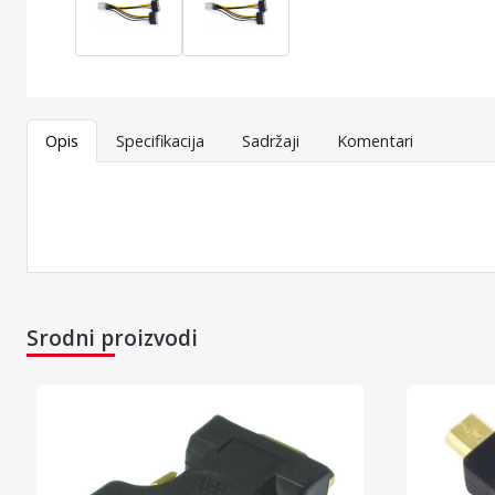
Opis
Specifikacija
Sadržaji
Komentari
Srodni proizvodi