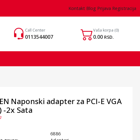
Kontakt
Blog
Prijava
Registracija
Call Center
Vaša korpa
(0)
0113544007
0.00
RSD.
EN Naponski adapter za PCI-E VGA
) -2x Sata
6886