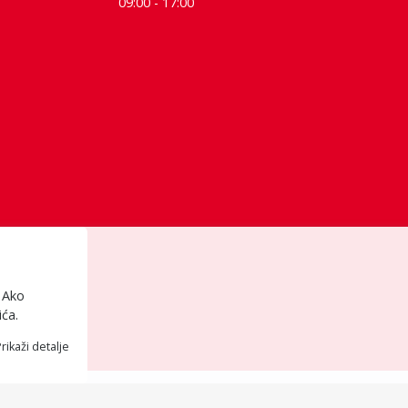
09:00 - 17:00
. Ako
ića.
rikaži detalje
 se ponuda na sajtu ne ažurira u realnom vremenu, moramo prethodno