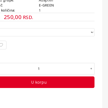
iz grupe:
Adapteri
č:
E-GREEN
količina:
1
250,00
RSD.
:
U korpu