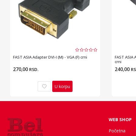
FAST ASIA Adapter DVI-I (M) - VGA (F) crni
FAST ASIA A
crni
270,00
240,00
RSD.
RS
U korpu
WEB SHOP
Početna