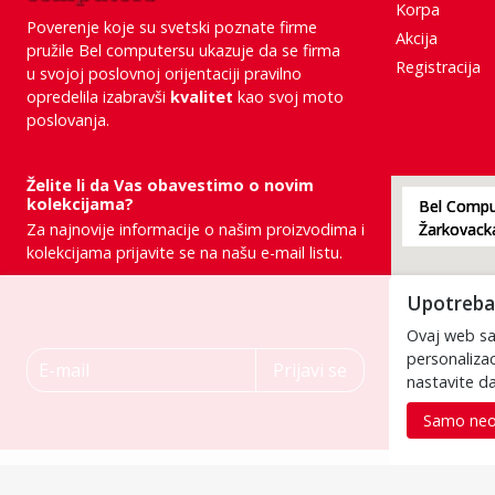
Korpa
Poverenje koje su svetski poznate firme
Akcija
pružile Bel computersu ukazuje da se firma
Registracija
u svojoj poslovnoj orijentaciji pravilno
opredelila izabravši
kvalitet
kao svoj moto
poslovanja.
Želite li da Vas obavestimo o novim
kolekcijama?
Bel Comput
Za najnovije informacije o našim proizvodima i
kolekcijama prijavite se na našu e-mail listu.
Upotreba 
Ovaj web saj
E-mail
personalizac
Prijavi se
nastavite da
Samo neo
Poštovani posetioci, cene na našem sajtu su iskazane u dinarima. 