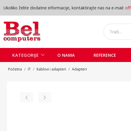
Ukoliko želite dodatne informacije, kontaktirajte nas na e-mail:
of
KATEGORIJE
O NAMA
REFERENCE
Početna
IT
Kablovi i adapteri
Adapteri