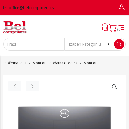
office@belcomputers.rs
(0)
Početna
IT
Monitori i dodatna oprema
Monitori