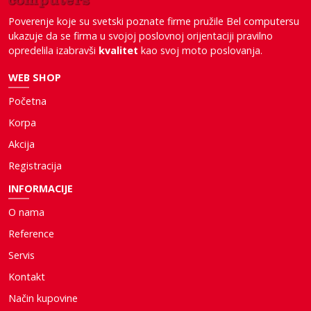
Poverenje koje su svetski poznate firme pružile Bel computersu
ukazuje da se firma u svojoj poslovnoj orijentaciji pravilno
opredelila izabravši
kvalitet
kao svoj moto poslovanja.
WEB SHOP
Početna
Korpa
Akcija
Registracija
INFORMACIJE
O nama
Reference
Servis
Kontakt
Način kupovine