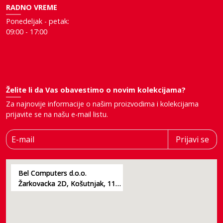
RADNO VREME
Ponedeljak - petak:
09:00 - 17:00
Želite li da Vas obavestimo o novim kolekcijama?
Za najnovije informacije o našim proizvodima i kolekcijama
prijavite se na našu e-mail listu.
E-mail
Prijavi se
Bel Computers d.o.o.
Žarkovacka 2D, Košutnjak, 11000, Beograd