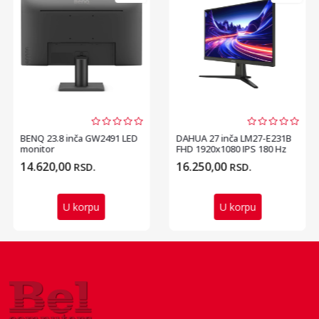
BENQ 23.8 inča GW2491 LED
DAHUA 27 inča LM27-E231B
monitor
FHD 1920x1080 IPS 180 Hz
gaming monitor
14.620,00
16.250,00
RSD.
RSD.
U korpu
U korpu