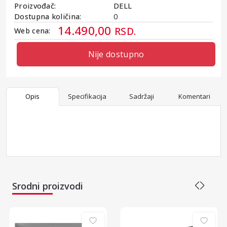
Proizvođač:
DELL
Dostupna količina:
0
14.490,00
RSD.
Web cena:
Nije dostupno
Opis
Specifikacija
Sadržaji
Komentari
Srodni proizvodi