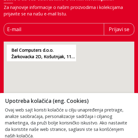
Za najnovije informacije o našim proizvodima i kolekcijama
prijavite se na našu e-mail listu.
E-mail
Prijavi se
Bel Computers d.o.o.
Žarkovacka 2D, Košutnjak, 11000, Beograd
Upotreba kolačića (eng. Cookies)
Ovaj web sajt koristi kolačiće u cilju unapređenja pretrage,
analize saobraćaja, personalizacije sadržaja i ciljanog
marketinga, da pruži bolje korisničko iskustvo. Ako nastavite
da koristite naše web stranice, saglasni ste sa korišćenjem
Poštovani posetioci, cene na našem sajtu su iskazane u dinarima.
naših kolačića.