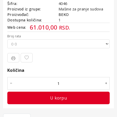
Šifra:
4046
Proizvod iz grupe:
Mašine za pranje sudova
Proizvođač:
BEKO
Dostupna količina:
1
61.010,00
RSD.
Web cena:
Broj rata
Kamata
Količina
Količina
U korpu