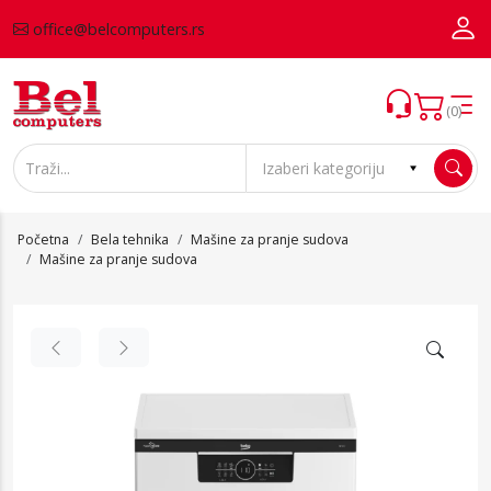
office@belcomputers.rs
(0)
Početna
Bela tehnika
Mašine za pranje sudova
Mašine za pranje sudova