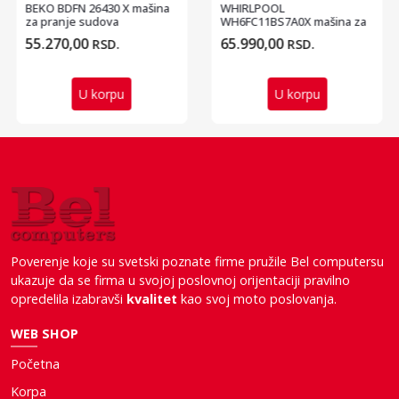
BEKO BDFN 26430 X mašina
WHIRLPOOL
za pranje sudova
WH6FC11BS7A0X mašina za
pranje sudova - 45cm
55.270,00
65.990,00
RSD.
RSD.
U korpu
U korpu
Poverenje koje su svetski poznate firme pružile Bel computersu
ukazuje da se firma u svojoj poslovnoj orijentaciji pravilno
opredelila izabravši
kvalitet
kao svoj moto poslovanja.
WEB SHOP
Početna
Korpa