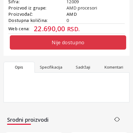
Šifra:
12009
Proizvod iz grupe:
AMD procesori
Proizvođač:
AMD
Dostupna količina:
0
22.690,00
RSD.
Web cena:
Nije dostupno
Opis
Specifikacija
Sadržaji
Komentari
Srodni proizvodi