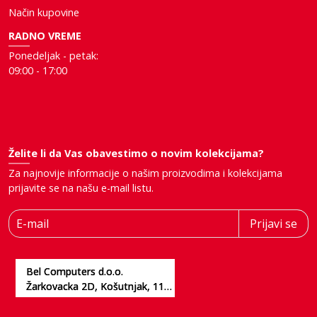
Način kupovine
RADNO VREME
Ponedeljak - petak:
09:00 - 17:00
Želite li da Vas obavestimo o novim kolekcijama?
Za najnovije informacije o našim proizvodima i kolekcijama
prijavite se na našu e-mail listu.
E-mail
Prijavi se
Bel Computers d.o.o.
Žarkovacka 2D, Košutnjak, 11000, Beograd