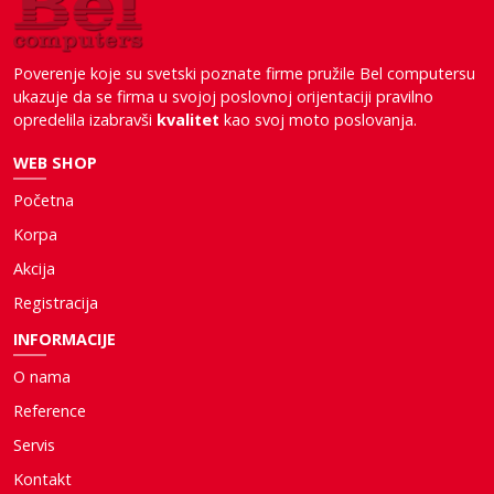
Poverenje koje su svetski poznate firme pružile Bel computersu
ukazuje da se firma u svojoj poslovnoj orijentaciji pravilno
opredelila izabravši
kvalitet
kao svoj moto poslovanja.
WEB SHOP
Početna
Korpa
Akcija
Registracija
INFORMACIJE
O nama
Reference
Servis
Kontakt