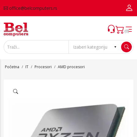
office@belcomputers.rs
(0)
Početna
IT
Procesori
AMD procesori