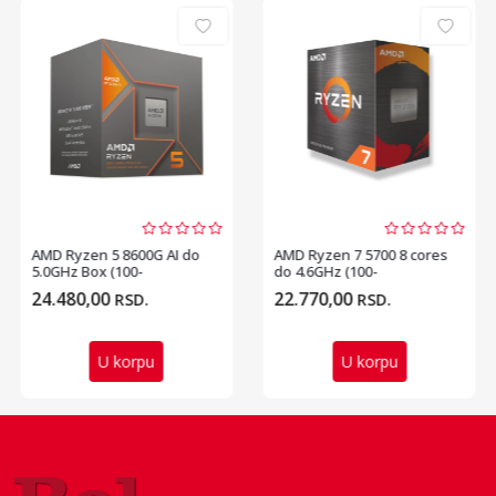
AMD Ryzen 5 8600G AI do
AMD Ryzen 7 5700 8 cores
5.0GHz Box (100-
do 4.6GHz (100-
100001237BOX) procesor
100000743SBX) procesor
24.480,00
22.770,00
RSD.
RSD.
U korpu
U korpu